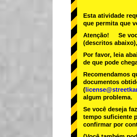
Esta atividade re
que permita que vo
Atenção! Se você
(descritos abaixo)
Por favor, leia ab
de que pode chega
Recomendamos que 
documentos obtido
(
license@streetka
algum problema.
Se você deseja fa
tempo suficiente p
confirmar por cont
(Você também pode