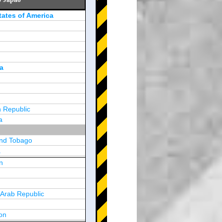
tates of America
a
 Republic
a
and Tobago
a
n
y
 Arab Republic
n
on