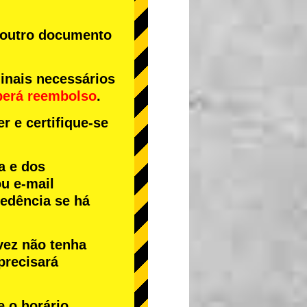
u outro documento
inais necessários
berá reembolso
.
r e certifique-se
a e dos
u e-mail
cedência se há
vez não tenha
precisará
e o horário