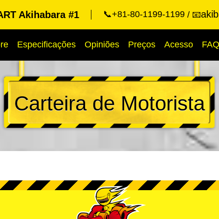
aki
RT Akihabara #1
📞+81-80-1199-1199
📧
re
Especificações
Opiniões
Preços
Acesso
FA
Carteira de Motorista