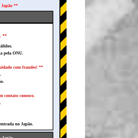
o Japão **
. **
álidos.
da pela ONU.
idado com fraudes! **
.
ão.
em contato conosco.
.
entrada no Japão.
o Japão