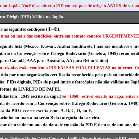
a no Japão. Você deve obter a PID em seu país de origem ANTES de vir a
ara Dirigir (PID) Válida no Japão
 as seguintes condições (①~⑦).
er uma ou mais das condições, entre em contato conosco URGENTEMENTE
seguinte lista (México, Kuwait, Arábia Saudita etc.) não são membros e inv
natário da Convenção sobre Tráfego Rodoviário (Genebra, 1949) reconheci
ara Canadá, AAA para Austrália, AA para Reino Unido)
autorizadas estão vendendo PID FALSAS FRAUDULENTAS na internet. Cu
itida por uma organização certificada reconhecida pelo país ou autoridade
ão, PIDs digitais, PIDs de papel único e fotocópias não são válidas no Jap
na forma de LIVRETO DE PAPEL.
lidas tem "1949 escrito na capa.)
Se "1968" estiver escrito na capa, entre 
ida de acordo com a Convenção sobre Tráfego Rodoviário (Genebra, 1949)
ra da PID deve ser escrita como A, B, C, D, ou E.
rimbo ou marca na seção B da categoria da carteira.
estar dentro de um ano da data de emissão da PID E dentro de um ano de 
obre Tráfego Rodoviário (Genebra, 1949) / Países Emissores de PID para 