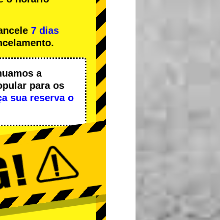
cancele
7 dias
ncelamento.
nuamos a
opular
para os
ça sua reserva o