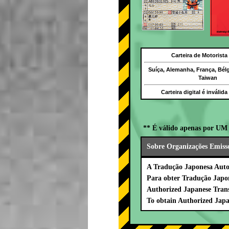
Carteira de Motorista
Suíça, Alemanha, França, Bél
Taiwan
Carteira digital é inválid
** É válido apenas por UM 
Sobre Organizações Emiss
A Tradução Japonesa Autor
Para obter Tradução Japo
Authorized Japanese Trans
To obtain Authorized Japa