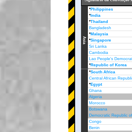
*
Philippines
*
India
*
Thailand
Bangladesh
*
Malaysia
Asia
*
Singapore
Sri Lanka
Cambodia
Lao People's Democrat
*
Republic of Korea
Brunei Darussalam
*
South Africa
Central African Republi
*
Egypt
Ghana
Algeria
Morocco
Botswana
Democratic Republic o
Congo
Benin