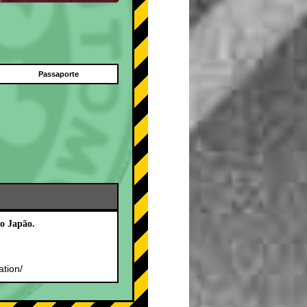
Passaporte
o Japão.
.
ation/