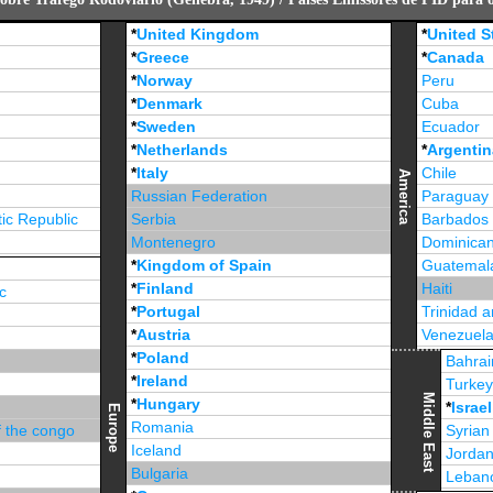
*
United Kingdom
*
United S
*
Greece
*
Canada
*
Norway
Peru
*
Denmark
Cuba
*
Sweden
Ecuador
*
Netherlands
*
Argentin
*
Italy
Chile
America
Russian Federation
Paraguay
ic Republic
Serbia
Barbados
Montenegro
Dominican
*
Kingdom of Spain
Guatemal
*
Finland
Haiti
c
*
Portugal
Trinidad 
*
Austria
Venezuel
*
Poland
Jamaica
Bahrai
*
Ireland
Turke
Middle East
*
Hungary
*
Israel
Europe
Romania
f the congo
Syrian
Iceland
Jorda
Bulgaria
Leban