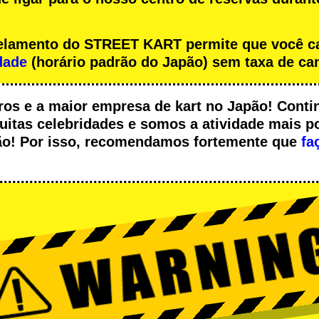
ncelamento do STREET KART permite que você 
dade
(horário padrão do Japão) sem taxa de ca
ros
e a
maior empresa de kart
no Japão! Conti
uitas celebridades
e somos a
atividade mais p
pão! Por isso, recomendamos fortemente que
fa