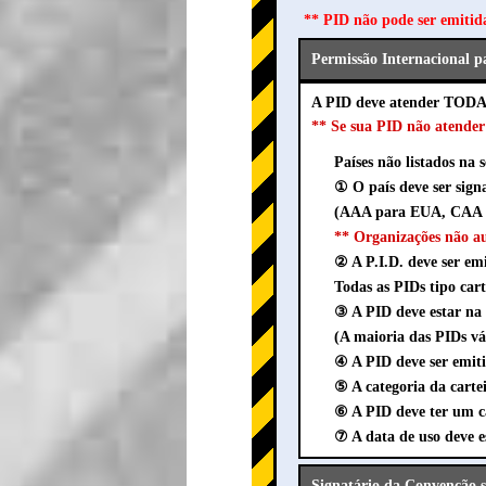
** PID não pode ser emitid
Permissão Internacional p
A PID deve atender TODAS
** Se sua PID não atend
Países não listados na 
① O país deve ser sig
(AAA para EUA, CAA p
** Organizações não 
② A P.I.D. deve ser em
Todas as PIDs tipo cart
③ A PID deve estar 
(A maioria das PIDs vá
④ A PID deve ser emit
⑤ A categoria da cartei
⑥ A PID deve ter um ca
⑦ A data de uso deve 
Signatário da Convenção s