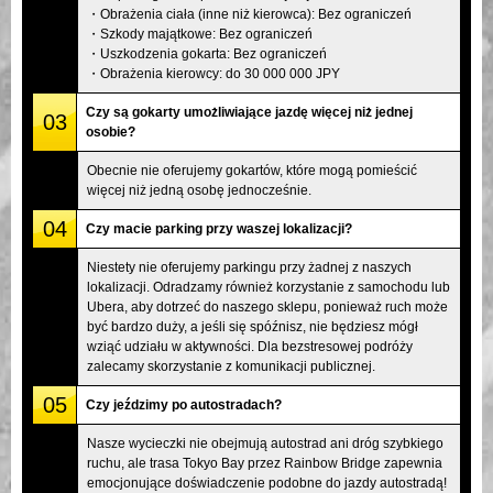
・Obrażenia ciała (inne niż kierowca): Bez ograniczeń
・Szkody majątkowe: Bez ograniczeń
・Uszkodzenia gokarta: Bez ograniczeń
・Obrażenia kierowcy: do 30 000 000 JPY
Czy są gokarty umożliwiające jazdę więcej niż jednej
03
osobie?
Obecnie nie oferujemy gokartów, które mogą pomieścić
więcej niż jedną osobę jednocześnie.
04
Czy macie parking przy waszej lokalizacji?
Niestety nie oferujemy parkingu przy żadnej z naszych
lokalizacji. Odradzamy również korzystanie z samochodu lub
Ubera, aby dotrzeć do naszego sklepu, ponieważ ruch może
być bardzo duży, a jeśli się spóźnisz, nie będziesz mógł
wziąć udziału w aktywności. Dla bezstresowej podróży
zalecamy skorzystanie z komunikacji publicznej.
05
Czy jeździmy po autostradach?
Nasze wycieczki nie obejmują autostrad ani dróg szybkiego
ruchu, ale trasa Tokyo Bay przez Rainbow Bridge zapewnia
emocjonujące doświadczenie podobne do jazdy autostradą!