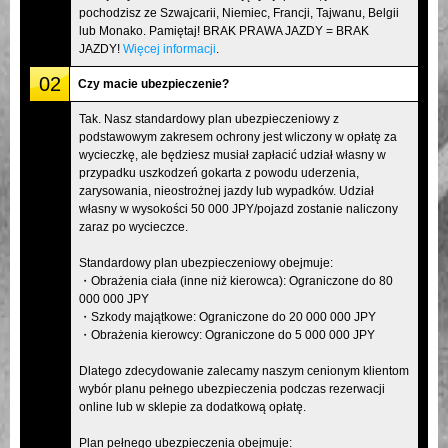
pochodzisz ze Szwajcarii, Niemiec, Francji, Tajwanu, Belgii
lub Monako. Pamiętaj! BRAK PRAWA JAZDY = BRAK
JAZDY!
Więcej informacji
.
02
Czy macie ubezpieczenie?
Tak. Nasz standardowy plan ubezpieczeniowy z
podstawowym zakresem ochrony jest wliczony w opłatę za
wycieczkę, ale będziesz musiał zapłacić udział własny w
przypadku uszkodzeń gokarta z powodu uderzenia,
zarysowania, nieostrożnej jazdy lub wypadków. Udział
własny w wysokości 50 000 JPY/pojazd zostanie naliczony
zaraz po wycieczce.
Standardowy plan ubezpieczeniowy obejmuje:
・Obrażenia ciała (inne niż kierowca): Ograniczone do 80
000 000 JPY
・Szkody majątkowe: Ograniczone do 20 000 000 JPY
・Obrażenia kierowcy: Ograniczone do 5 000 000 JPY
Dlatego zdecydowanie zalecamy naszym cenionym klientom
wybór planu pełnego ubezpieczenia podczas rezerwacji
online lub w sklepie za dodatkową opłatę.
Plan pełnego ubezpieczenia obejmuje: