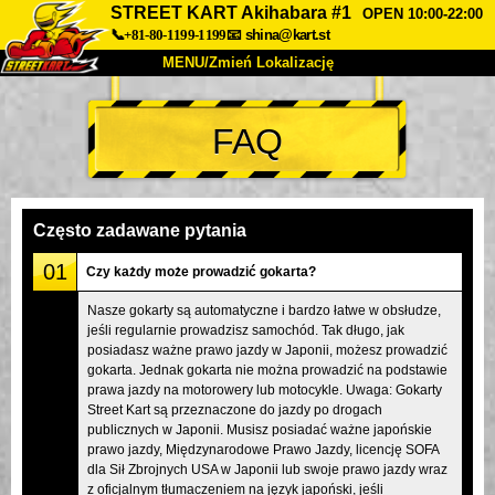
STREET KART Akihabara #1
OPEN 10:00-22:00
📞+81-80-1199-1199
📧
shina@kart.st
MENU/Zmień Lokalizację
TOP
FAQ
O nas
Specyfikacja
Cena
Dojazd
Opinie
FAQ
Firma
Rezerwacja
Często zadawane pytania
Zmień Lokalizację
01
Czy każdy może prowadzić gokarta?
Tokyo Shinagawa
Tokyo Akihabara#1
Nasze gokarty są automatyczne i bardzo łatwe w obsłudze,
jeśli regularnie prowadzisz samochód. Tak długo, jak
Tokyo Akihabara#2
Tokyo Shibuya
posiadasz ważne prawo jazdy w Japonii, możesz prowadzić
Tokyo Shibuya Annex
Tokyo Bay
gokarta. Jednak gokarta nie można prowadzić na podstawie
prawa jazdy na motorowery lub motocykle. Uwaga: Gokarty
Tokyo Asakusa
Osaka
Street Kart są przeznaczone do jazdy po drogach
publicznych w Japonii. Musisz posiadać ważne japońskie
Okinawa
prawo jazdy, Międzynarodowe Prawo Jazdy, licencję SOFA
dla Sił Zbrojnych USA w Japonii lub swoje prawo jazdy wraz
z oficjalnym tłumaczeniem na język japoński, jeśli