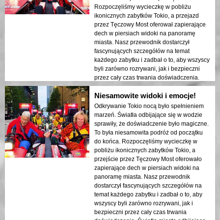
ukazany w nocnych światłach. Gorąco
Rozpoczęliśmy wycieczkę w pobliżu
polecam tę wycieczkę każdemu!
ikonicznych zabytków Tokio, a przejazd
przez Tęczowy Most oferował zapierające
dech w piersiach widoki na panoramę
miasta. Nasz przewodnik dostarczył
fascynujących szczegółów na temat
każdego zabytku i zadbał o to, aby wszyscy
byli zarówno rozrywani, jak i bezpieczni
przez cały czas trwania doświadczenia.
Światła miasta odbijające się w zatoce
Niesamowite widoki i emocje!
stworzyły senna atmosferę, która
pozostawiła trwałe wrażenie. Ta wycieczka
Odkrywanie Tokio nocą było spełnieniem
jest idealna dla osób odwiedzających po
marzeń. Światła odbijające się w wodzie
raz pierwszy, które chcą połączyć przygodę
sprawiły, że doświadczenie było magiczne.
z zwiedzaniem. Kontrast między
To była niesamowita podróż od początku
nowoczesnymi strukturami Tokio a
do końca. Rozpoczęliśmy wycieczkę w
historycznymi obszarami był pięknie
pobliżu ikonicznych zabytków Tokio, a
ukazany w nocnych światłach. Gorąco
przejście przez Tęczowy Most oferowało
polecam tę wycieczkę każdemu!
zapierające dech w piersiach widoki na
panoramę miasta. Nasz przewodnik
dostarczył fascynujących szczegółów na
temat każdego zabytku i zadbał o to, aby
wszyscy byli zarówno rozrywani, jak i
bezpieczni przez cały czas trwania