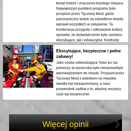
ukazany w nocnych światłach. Gorąco
temat historii i znaczenia każdego miejsca.
polecam tę wycieczkę każdemu!
Największym punktem programu było
przejście przez Tęczowy Most, gdzie
panoramiczny widok na oświetlone miasto
wprawił wszystkich w osłupienie. Ta
kombinacja przygody i odkrywania kultury
sprawiła, że doświadczenie było zarówno
ekscytujące, jak i edukacyjne. Kontrasty
między nowoczesną architekturą Tokio a
Ekscytujące, bezpieczne i pełne
jego historycznymi miejscami dodały głębi
podróży.
zabawy!
Jako osoba odwiedzająca Tokio po raz
pierwszy, ta wycieczka była niesamowitym
wprowadzeniem do miasta. Przejazd przez
Tęczowy Most z widokiem na miejskie
światła był niezapomniany, a nasz
przewodnik zadbał o to, abyśmy wszyscy
czuli się bezpiecznie.
Więcej opinii