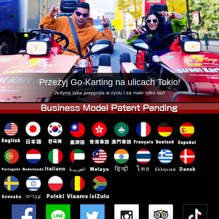
Firma
Rezerwacja
Zmień Lokalizację
Tokyo Shinagawa
Tokyo Akihabara#1
Tokyo Akihabara#2
Tokyo Shibuya
Tokyo Shibuya Annex
Tokyo Bay
Przeżyj Go-Karting na ulicach Tokio!
Tokyo Asakusa
Osaka
Jedyna taka przygoda w życiu i za mało tylko raz!
Okinawa