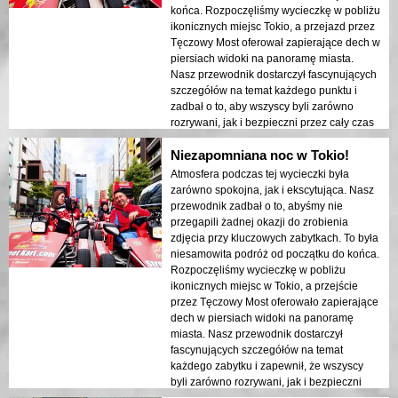
przygody i edukacji, dające podróżnym
końca. Rozpoczęliśmy wycieczkę w pobliżu
unikalny wgląd w piękno Tokio po zmroku.
ikonicznych miejsc Tokio, a przejazd przez
Tęczowy Most oferował zapierające dech w
piersiach widoki na panoramę miasta.
Nasz przewodnik dostarczył fascynujących
szczegółów na temat każdego punktu i
zadbał o to, aby wszyscy byli zarówno
rozrywani, jak i bezpieczni przez cały czas
trwania doświadczenia. Światła miasta
Niezapomniana noc w Tokio!
odbijające się w zatoce stworzyły senna
atmosferę, która pozostawiła trwałe
Atmosfera podczas tej wycieczki była
wrażenie. Ta wycieczka jest idealna dla
zarówno spokojna, jak i ekscytująca. Nasz
osób odwiedzających po raz pierwszy,
przewodnik zadbał o to, abyśmy nie
które pragną połączyć przygodę z
przegapili żadnej okazji do zrobienia
zwiedzaniem. Kontrast między
zdjęcia przy kluczowych zabytkach. To była
nowoczesnymi strukturami Tokio a
niesamowita podróż od początku do końca.
historycznymi obszarami był pięknie
Rozpoczęliśmy wycieczkę w pobliżu
ukazany w nocnych światłach. Gorąco
ikonicznych miejsc w Tokio, a przejście
polecam tę wycieczkę każdemu!
przez Tęczowy Most oferowało zapierające
dech w piersiach widoki na panoramę
miasta. Nasz przewodnik dostarczył
fascynujących szczegółów na temat
każdego zabytku i zapewnił, że wszyscy
byli zarówno rozrywani, jak i bezpieczni
przez cały czas trwania doświadczenia.