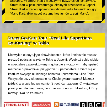
wsparcie. W Street Kart świadczymy nasze usługi jak zwykle.
Street Kart w pełni przestrzega lokalnych przepisów w Japonii.
Street Kart w żaden sposób nie odzwierciedla Nintendo ani gry
'Mario Kart'. (Nie wypożyczamy kostiumów z serii Mario).
Street Go-Kart Tour "Real Life SuperHero
Go-Karting" w Tokio.
Niezwykle ekscytujące doświadczenie, które koniecznie musisz
przeżyć podczas wizyty w Tokio w Japonii. Wyobraź sobie siebie
w specjalnie zaprojektowanym gokarcie stworzonym, aby spełnić
marzenie o prawdziwej przygodzie Superbohatera! Ubierz się w
kostium swojego ulubionego bohatera i przemierzaj ulice Tokio.
Wszystkie oczy skierowane na Ciebie gwarantowane! Możesz
jeździć w grupie lub prywatnie, Street Kart zapewni Ci wyjątkowe
przeżycie. Nie wierz nam, lecz naszym cennym klientom, którzy
mówią: "Raz to za mało"!