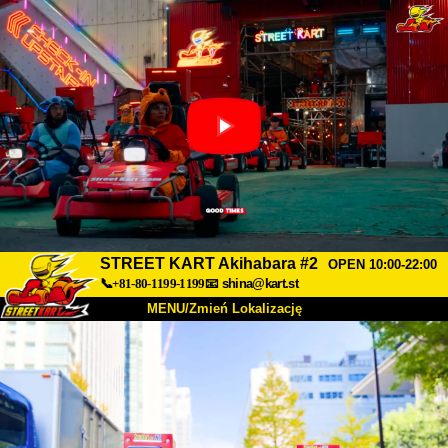
STREET KART Akihabara #2
OPEN 10:00-22:00
📞+81-80-1199-1199
📧
shina@kart.st
MENU/Zmień Lokalizację
TOP
O nas
Specyfikacja
Cena
Dojazd
Opinie
FAQ