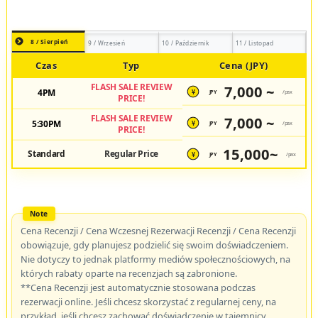
8 / Sierpień
9 / Wrzesień
10 / Październik
11 / Listopad
Czas
Typ
Cena (JPY)
FLASH SALE REVIEW
7,000 ~
4PM
JPY
/pax
¥
PRICE!
FLASH SALE REVIEW
7,000 ~
5:30PM
JPY
/pax
¥
PRICE!
15,000~
Standard
Regular Price
JPY
/pax
¥
Cena Recenzji / Cena Wczesnej Rezerwacji Recenzji / Cena Recenzji
obowiązuje, gdy planujesz podzielić się swoim doświadczeniem.
Nie dotyczy to jednak platformy mediów społecznościowych, na
których rabaty oparte na recenzjach są zabronione.
**Cena Recenzji jest automatycznie stosowana podczas
rezerwacji online. Jeśli chcesz skorzystać z regularnej ceny, na
przykład, jeśli chcesz zachować doświadczenie w tajemnicy,