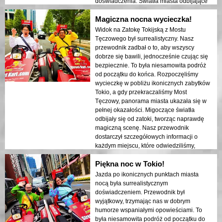
doświadczenia. Światła miasta odbijające
się w zatoce stworzyły senna atmosferę,
Magiczna nocna wycieczka!
która pozostawiła trwałe wrażenie. Ta
wycieczka jest idealna dla osób
Widok na Zatokę Tokijską z Mostu
odwiedzających po raz pierwszy, które
Tęczowego był surrealistyczny. Nasz
pragną połączyć przygodę z zwiedzaniem.
przewodnik zadbał o to, aby wszyscy
Kontrast między nowoczesnymi strukturami
dobrze się bawili, jednocześnie czując się
Tokio a historycznymi obszarami był
bezpiecznie. To była niesamowita podróż
pięknie ukazany w nocnych światłach.
od początku do końca. Rozpoczęliśmy
Gorąco polecam tę wycieczkę każdemu!
wycieczkę w pobliżu ikonicznych zabytków
Tokio, a gdy przekraczaliśmy Most
Tęczowy, panorama miasta ukazała się w
pełnej okazałości. Migoczące światła
odbijały się od zatoki, tworząc naprawdę
magiczną scenę. Nasz przewodnik
dostarczył szczegółowych informacji o
każdym miejscu, które odwiedziliśmy,
dzieląc się interesującymi historiami i
Piękna noc w Tokio!
zapewniając, że wszyscy czuli się
bezpiecznie i komfortowo. Atmosfera w
Jazda po ikonicznych punktach miasta
nocy była spokojna, a jednocześnie
nocą była surrealistycznym
ekscytująca, a ja byłem zdumiony
doświadczeniem. Przewodnik był
kontrastem między nowoczesnymi
wyjątkowy, trzymając nas w dobrym
wieżowcami a historyczną architekturą. Ta
humorze wspaniałymi opowieściami. To
wycieczka to doskonałe połączenie
była niesamowita podróż od początku do