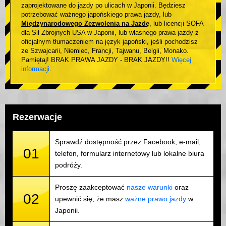
zaprojektowane do jazdy po ulicach w Japonii. Będziesz
potrzebować ważnego japońskiego prawa jazdy, lub
Międzynarodowego Zezwolenia na Jazdę
, lub licencji SOFA
dla Sił Zbrojnych USA w Japonii, lub własnego prawa jazdy z
oficjalnym tłumaczeniem na język japoński, jeśli pochodzisz
ze Szwajcarii, Niemiec, Francji, Tajwanu, Belgii, Monako.
Pamiętaj! BRAK PRAWA JAZDY - BRAK JAZDY!!
Więcej
informacji
.
Rezerwacje
Sprawdź dostępność przez Facebook, e-mail,
01
telefon, formularz internetowy lub lokalne biura
podróży.
Proszę zaakceptować
nasze warunki
oraz
02
upewnić się, że masz
ważne prawo jazdy
w
Japonii.