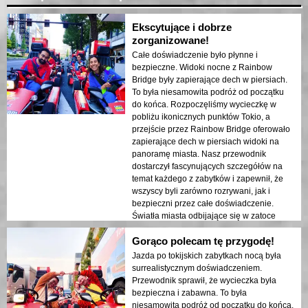
Ekscytujące i dobrze
zorganizowane!
Całe doświadczenie było płynne i
bezpieczne. Widoki nocne z Rainbow
Bridge były zapierające dech w piersiach.
To była niesamowita podróż od początku
do końca. Rozpoczęliśmy wycieczkę w
pobliżu ikonicznych punktów Tokio, a
przejście przez Rainbow Bridge oferowało
zapierające dech w piersiach widoki na
panoramę miasta. Nasz przewodnik
dostarczył fascynujących szczegółów na
temat każdego z zabytków i zapewnił, że
wszyscy byli zarówno rozrywani, jak i
bezpieczni przez całe doświadczenie.
Światła miasta odbijające się w zatoce
stworzyły senna atmosferę, która
Gorąco polecam tę przygodę!
pozostawiła trwałe wrażenie. Ta wycieczka
jest idealna dla osób odwiedzających po
Jazda po tokijskich zabytkach nocą była
raz pierwszy, które chcą połączyć przygodę
surrealistycznym doświadczeniem.
z zwiedzaniem. Kontrast między
Przewodnik sprawił, że wycieczka była
nowoczesnymi strukturami Tokio a
bezpieczna i zabawna. To była
historycznymi obszarami był pięknie
niesamowita podróż od początku do końca.