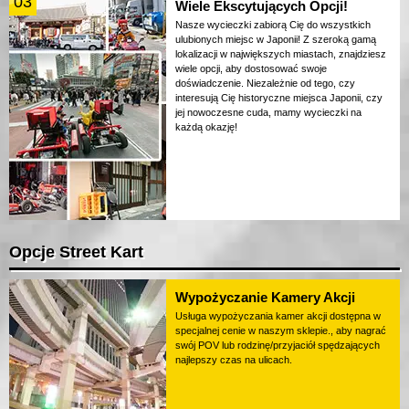
03
Wiele Ekscytujących Opcji!
Nasze wycieczki zabiorą Cię do wszystkich
ulubionych miejsc w Japonii! Z szeroką gamą
lokalizacji w największych miastach, znajdziesz
wiele opcji, aby dostosować swoje
doświadczenie. Niezależnie od tego, czy
interesują Cię historyczne miejsca Japonii, czy
jej nowoczesne cuda, mamy wycieczki na
każdą okazję!
Opcje Street Kart
Wypożyczanie Kamery Akcji
Usługa wypożyczania kamer akcji dostępna w
specjalnej cenie w naszym sklepie., aby nagrać
swój POV lub rodzinę/przyjaciół spędzających
najlepszy czas na ulicach.