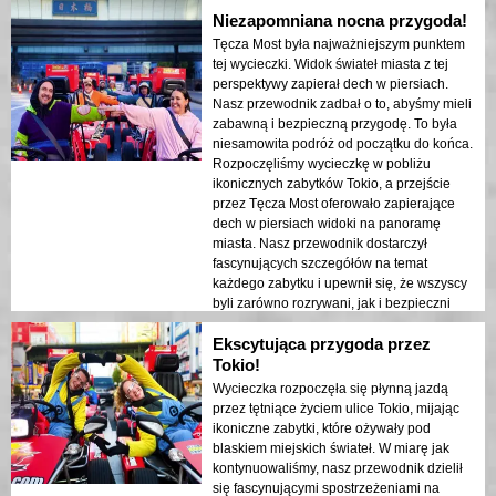
Niezapomniana nocna przygoda!
Światła miasta odbijające się w zatoce
stworzyły senna atmosferę, która
Tęcza Most była najważniejszym punktem
pozostawiła trwałe wrażenie. Ta wycieczka
tej wycieczki. Widok świateł miasta z tej
jest idealna dla osób odwiedzających po
perspektywy zapierał dech w piersiach.
raz pierwszy, które pragną połączyć
Nasz przewodnik zadbał o to, abyśmy mieli
przygodę z zwiedzaniem. Kontrast między
zabawną i bezpieczną przygodę. To była
nowoczesnymi strukturami Tokio a
niesamowita podróż od początku do końca.
historycznymi obszarami był pięknie
Rozpoczęliśmy wycieczkę w pobliżu
ukazany w nocnych światłach. Gorąco
ikonicznych zabytków Tokio, a przejście
polecam tę wycieczkę każdemu!
przez Tęcza Most oferowało zapierające
dech w piersiach widoki na panoramę
miasta. Nasz przewodnik dostarczył
fascynujących szczegółów na temat
każdego zabytku i upewnił się, że wszyscy
byli zarówno rozrywani, jak i bezpieczni
przez cały czas trwania doświadczenia.
Ekscytująca przygoda przez
Światła miasta odbijające się w zatoce
stworzyły senna atmosferę, która
Tokio!
pozostawiła trwałe wrażenie. Ta wycieczka
Wycieczka rozpoczęła się płynną jazdą
jest idealna dla osób odwiedzających po
przez tętniące życiem ulice Tokio, mijając
raz pierwszy, które chcą połączyć przygodę
ikoniczne zabytki, które ożywały pod
z zwiedzaniem. Kontrast między
blaskiem miejskich świateł. W miarę jak
nowoczesnymi strukturami Tokio a
kontynuowaliśmy, nasz przewodnik dzielił
historycznymi obszarami był pięknie
się fascynującymi spostrzeżeniami na