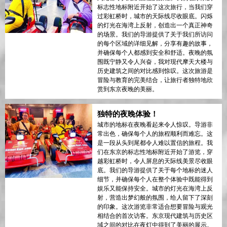
标志性地标附近开始了这次旅行，当我们穿
过彩虹桥时，城市的天际线尽收眼底。闪烁
的灯光在海湾上反射，创造出一个真正神奇
的场景。我们的导游提供了关于我们所访问
的每个区域的详细见解，分享有趣的故事，
并确保每个人都感到安全和舒适。夜晚的氛
围既宁静又令人兴奋，我对现代摩天大楼与
历史建筑之间的对比感到惊叹。这次旅游是
冒险与教育的完美结合，让旅行者独特地欣
赏到东京夜晚的美丽。
独特的夜晚体验！
城市的地标在夜晚看起来令人惊叹。导游非
常出色，确保每个人的旅程顺利而难忘。这
是一段从头到尾都令人难以置信的旅程。我
们在东京的标志性地标附近开始了游览，穿
越彩虹桥时，令人屏息的天际线美景尽收眼
底。我们的导游提供了关于每个地标的迷人
细节，并确保每个人在整个体验中既能得到
娱乐又能保持安全。城市的灯光在海湾上反
射，营造出梦幻般的氛围，给人留下了深刻
的印象。这次游览非常适合想要冒险与观光
相结合的首次访客。东京现代建筑与历史区
域之间的对比在夜灯中得到了美丽的展示。