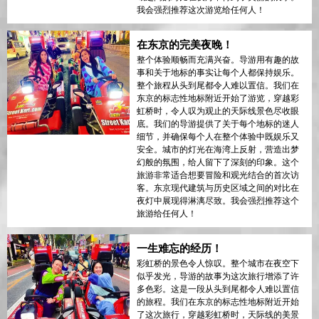
我会强烈推荐这次游览给任何人！
在东京的完美夜晚！
整个体验顺畅而充满兴奋。导游用有趣的故
事和关于地标的事实让每个人都保持娱乐。
整个旅程从头到尾都令人难以置信。我们在
东京的标志性地标附近开始了游览，穿越彩
虹桥时，令人叹为观止的天际线景色尽收眼
底。我们的导游提供了关于每个地标的迷人
细节，并确保每个人在整个体验中既娱乐又
安全。城市的灯光在海湾上反射，营造出梦
幻般的氛围，给人留下了深刻的印象。这个
旅游非常适合想要冒险和观光结合的首次访
客。东京现代建筑与历史区域之间的对比在
夜灯中展现得淋漓尽致。我会强烈推荐这个
旅游给任何人！
一生难忘的经历！
彩虹桥的景色令人惊叹。整个城市在夜空下
似乎发光，导游的故事为这次旅行增添了许
多色彩。这是一段从头到尾都令人难以置信
的旅程。我们在东京的标志性地标附近开始
了这次旅行，穿越彩虹桥时，天际线的美景