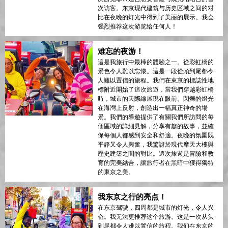
次访客。东京现代建筑与历史区域之间的对
比在夜晚的灯光中得到了美丽的展示。我会
强烈推荐这次游览给任何人！
难忘的夜游！
這是我旅行中最棒的體驗之一。從彩虹橋的
景色令人難以忘懷。這是一段從頭到尾都令
人難以置信的旅程。我們在東京的標誌性地
標附近開始了這次旅遊，當我們穿越彩虹橋
時，城市的天際線展現在眼前。閃爍的燈光
在海灣上反射，創造出一幅真正神奇的場
景。我們的導遊提供了有關我們所訪問的每
個區域的詳細見解，分享有趣的故事，並確
保每個人都感到安全和舒適。夜晚的氛圍既
平靜又令人興奮，我驚訝於現代摩天大樓與
歷史建築之間的對比。這次旅遊是冒險和教
育的完美結合，讓旅行者在黑暗中獲得獨特
的東京之美。
我东京之行的亮点！
在东京驾驶，四周都是城市的灯光，令人兴
奋。我无法更推荐这个旅游。这是一次从头
到尾都令人难以置信的旅程。我们在东京的