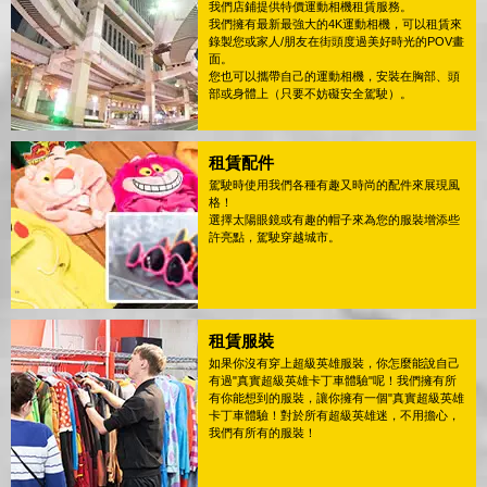
我們店鋪提供特價運動相機租賃服務。
我們擁有最新最強大的4K運動相機，可以租賃來
錄製您或家人/朋友在街頭度過美好時光的POV畫
面。
您也可以攜帶自己的運動相機，安裝在胸部、頭
部或身體上（只要不妨礙安全駕駛）。
租賃配件
駕駛時使用我們各種有趣又時尚的配件來展現風
格！
選擇太陽眼鏡或有趣的帽子來為您的服裝增添些
許亮點，駕駛穿越城市。
租賃服裝
如果你沒有穿上超級英雄服裝，你怎麼能說自己
有過"真實超級英雄卡丁車體驗"呢！我們擁有所
有你能想到的服裝，讓你擁有一個"真實超級英雄
卡丁車體驗！對於所有超級英雄迷，不用擔心，
我們有所有的服裝！