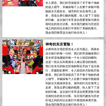
令人屏息。我们的导游提供了关于每个地标
的迷人细节，并确保每个人在整个体验中既
能娱乐又能安全。城市的灯光在海湾上反
射，营造出梦幻般的氛围，给人留下了深刻
的印象。这次旅行非常适合想要冒险与观光
相结合的首次访客。东京现代建筑与历史区
域之间的对比在夜灯中得到了美丽的展示。
我会强烈推荐这次旅行给任何人！
神奇的东京冒险！
从桥和东京塔的景色令人叹为观止。我喜欢
这次旅行的每一分钟。我们的导游确保我们
安全舒适地捕捉到每一个令人惊叹的瞬间。
这是一段从头到尾都令人难以置信的旅程。
我们在东京的标志性地标附近开始了这次旅
行，穿越彩虹桥时，令人惊叹的天际线尽收
眼底。我们的导游提供了关于每个地标的迷
人细节，并确保每个人在整个体验中既能得
到娱乐又能保持安全。城市的灯光在海湾上
反射，营造出梦幻般的氛围，给人留下了深
刻的印象。这次旅行非常适合想要冒险与观
光相结合的首次访客。东京现代建筑与历史
区域之间的对比在夜灯中展现得淋漓尽致。
我会强烈推荐这次旅行给任何人！