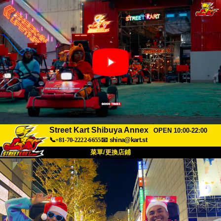
Street Kart Shibuya Annex
OPEN 10:00-22:00
📞+81-70-2222-6655
📧
shina@kart.st
菜單/更換店鋪
首頁
關於
規格
價格
交通方式
顧客聲音
常見問題