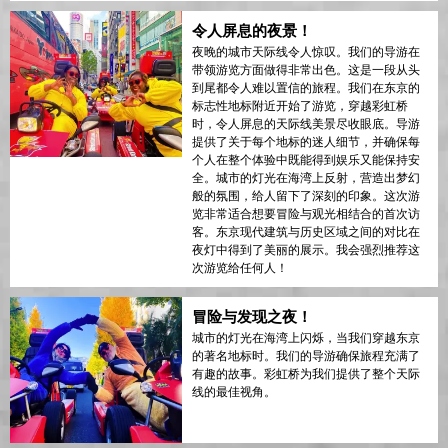
令人屏息的夜景！
夜晚的城市天际线令人惊叹。我们的导游在
带领游览方面做得非常出色。这是一段从头
到尾都令人难以置信的旅程。我们在东京的
标志性地标附近开始了游览，穿越彩虹桥
时，令人屏息的天际线美景尽收眼底。导游
提供了关于每个地标的迷人细节，并确保每
个人在整个体验中既能得到娱乐又能保持安
全。城市的灯光在海湾上反射，营造出梦幻
般的氛围，给人留下了深刻的印象。这次游
览非常适合想要冒险与观光相结合的首次访
客。东京现代建筑与历史区域之间的对比在
夜灯中得到了美丽的展示。我会强烈推荐这
次游览给任何人！
冒险与发现之夜！
城市的灯光在海湾上闪烁，当我们穿越东京
的著名地标时。我们的导游确保旅程充满了
有趣的故事。彩虹桥为我们提供了整个天际
线的最佳视角。