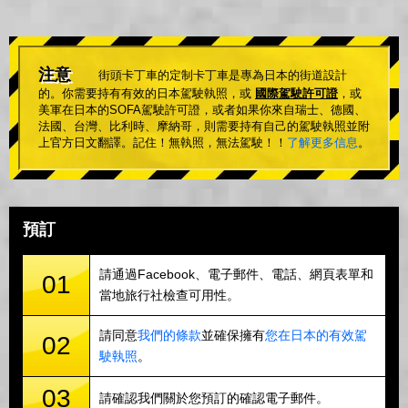
注意
街頭卡丁車的定制卡丁車是專為日本的街道設計
的。你需要持有有效的日本駕駛執照，或
國際駕駛許可證
，或
美軍在日本的SOFA駕駛許可證，或者如果你來自瑞士、德國、
法國、台灣、比利時、摩納哥，則需要持有自己的駕駛執照並附
上官方日文翻譯。記住！無執照，無法駕駛！！
了解更多信息
。
預訂
請通過Facebook、電子郵件、電話、網頁表單和
01
當地旅行社檢查可用性。
請同意
我們的條款
並確保擁有
您在日本的有效駕
02
駛執照
。
03
請確認我們關於您預訂的確認電子郵件。