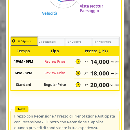
8 / Agosto
9 / Settembre
10 / Ottobre
11 / Novembre
Tempo
Tipo
Prezzo (JPY)
14,000 ~
10AM - 6PM
Review Price
JPY
/pax
¥
18,000 ~
6PM - 8PM
Review Price
JPY
/pax
¥
20,000~
Standard
Regular Price
JPY
/pax
¥
Prezzo con Recensione / Prezzo di Prenotazione Anticipata
con Recensione / Il Prezzo con Recensione si applica
quando prevedi di condividere la tua esperienza.