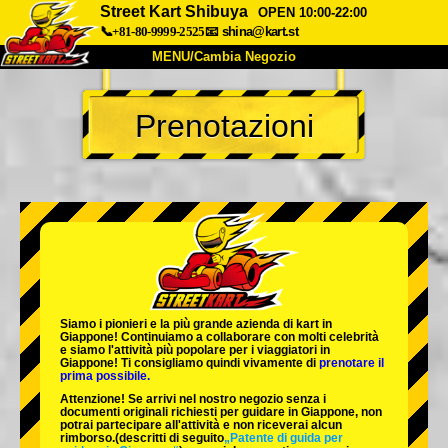
Street Kart Shibuya
OPEN 10:00-22:00
📞+81-80-9999-2525
📧
shina@kart.st
MENU/Cambia Negozio
INIZIO
Prenotazioni
Chi Siamo
Specifiche
Prezzo
Accesso
Recensioni
FAQ
Azienda
Prenotazioni
Cambia Negozio
Tokyo Shinagawa
Tokyo Akihabara#1
Tokyo Akihabara#2
Tokyo Shibuya
Siamo i
pionieri
e la
più grande azienda di kart
in
Tokyo Shibuya Annex
Tokyo Bay
Giappone! Continuiamo a collaborare con
molti celebrità
e siamo l'
attività più popolare
per i viaggiatori in
Giappone! Ti consigliamo quindi vivamente di
prenotare il
Tokyo Asakusa
Osaka
prima possibile.
Attenzione! Se arrivi nel nostro negozio senza i
Okinawa
documenti originali richiesti per guidare in Giappone, non
potrai partecipare all'attività e non riceverai alcun
rimborso.
(descritti di seguito
„Patente di guida per