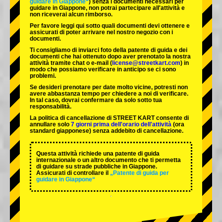
guidare in Giappone“
) senza i documenti necessari per
guidare in Giappone, non potrai partecipare all'attività e
non riceverai alcun rimborso.
Per favore leggi qui sotto quali documenti devi ottenere e
assicurati di poter arrivare nel nostro negozio con i
documenti.
Ti consigliamo di inviarci foto della patente di guida e dei
documenti che hai ottenuto dopo aver prenotato la nostra
attività tramite chat o e-mail (
license@streetkart.com
) in
modo che possiamo verificare in anticipo se ci sono
problemi.
Se desideri prenotare per date molto vicine, potresti non
avere abbastanza tempo per chiedere a noi di verificare.
In tal caso, dovrai confermare da solo sotto tua
responsabilità.
La politica di cancellazione di STREET KART consente di
annullare solo
7 giorni prima dell'orario dell'attività
(ora
standard giapponese) senza addebito di cancellazione.
Questa attività richiede una patente di guida
internazionale o un altro documento che ti permetta
di guidare su strade pubbliche in Giappone.
Assicurati di controllare il
„Patente di guida per
guidare in Giappone“