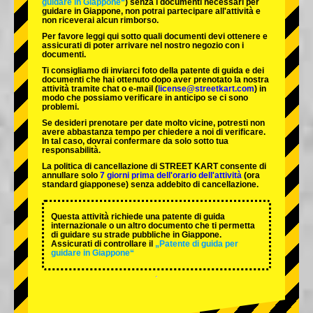
guidare in Giappone“
) senza i documenti necessari per
guidare in Giappone, non potrai partecipare all'attività e
non riceverai alcun rimborso.
Per favore leggi qui sotto quali documenti devi ottenere e
assicurati di poter arrivare nel nostro negozio con i
documenti.
Ti consigliamo di inviarci foto della patente di guida e dei
documenti che hai ottenuto dopo aver prenotato la nostra
attività tramite chat o e-mail (
license@streetkart.com
) in
modo che possiamo verificare in anticipo se ci sono
problemi.
Se desideri prenotare per date molto vicine, potresti non
avere abbastanza tempo per chiedere a noi di verificare.
In tal caso, dovrai confermare da solo sotto tua
responsabilità.
La politica di cancellazione di STREET KART consente di
annullare solo
7 giorni prima dell'orario dell'attività
(ora
standard giapponese) senza addebito di cancellazione.
Questa attività richiede una patente di guida
internazionale o un altro documento che ti permetta
di guidare su strade pubbliche in Giappone.
Assicurati di controllare il
„Patente di guida per
guidare in Giappone“