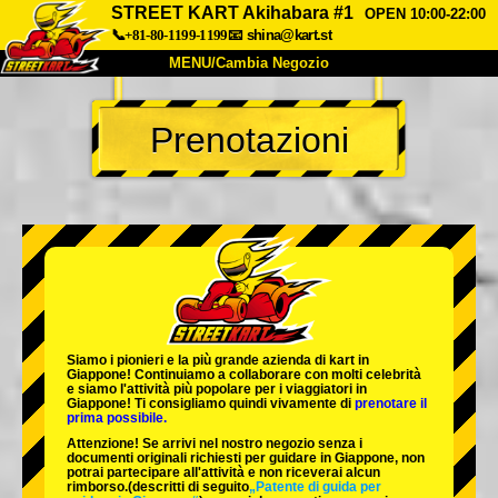
STREET KART Akihabara #1
OPEN 10:00-22:00
📞+81-80-1199-1199
📧
shina@kart.st
MENU/Cambia Negozio
INIZIO
Prenotazioni
Chi Siamo
Specifiche
Prezzo
Accesso
Recensioni
FAQ
Azienda
Prenotazioni
Cambia Negozio
Tokyo Shinagawa
Tokyo Akihabara#1
Tokyo Akihabara#2
Tokyo Shibuya
Siamo i
pionieri
e la
più grande azienda di kart
in
Tokyo Shibuya Annex
Tokyo Bay
Giappone! Continuiamo a collaborare con
molti celebrità
e siamo l'
attività più popolare
per i viaggiatori in
Giappone! Ti consigliamo quindi vivamente di
prenotare il
Tokyo Asakusa
Osaka
prima possibile.
Attenzione! Se arrivi nel nostro negozio senza i
Okinawa
documenti originali richiesti per guidare in Giappone, non
potrai partecipare all'attività e non riceverai alcun
rimborso.
(descritti di seguito
„Patente di guida per