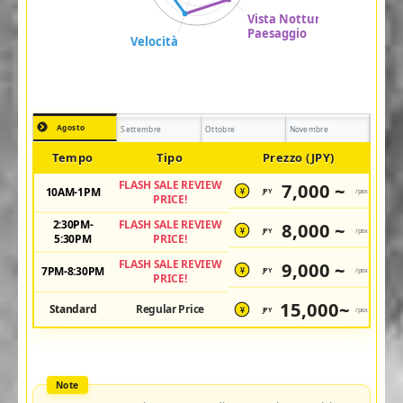
Agosto
Settembre
Ottobre
Novembre
Tempo
Tipo
Prezzo (JPY)
FLASH SALE REVIEW
7,000 ~
10AM-1PM
JPY
/pax
¥
PRICE!
2:30PM-
FLASH SALE REVIEW
8,000 ~
JPY
/pax
¥
5:30PM
PRICE!
FLASH SALE REVIEW
9,000 ~
7PM-8:30PM
JPY
/pax
¥
PRICE!
15,000~
Standard
Regular Price
JPY
/pax
¥