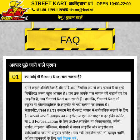
STREET KART अकीहबारा #1
OPEN 10:00-22:00
📞+81-80-1199-1199
📧
shina@kart.st
मेनू / दुकान बदलें
TOP
FAQ
हमारे बारे में
विशेषताएँ
कीमत
पहुंच
वॉयस
FAQ
कंपनी
बुकिंग
अक्सर पूछे जाने वाले प्रश्न
शाखा बदलें
01
क्या कोई भी Street Kart चला सकता है?
टोक्यो शिनागावा #1
टोक्यो अकीहबारा#1
हमारे कर्ट्स ऑटोमैटिक हैं और यदि आप नियमित रूप से कार चलाते हैं तो इन्हें
नियंत्रित करना बहुत आसान है। जब तक आपके पास जापान की सड़कों पर वैध
टोक्यो अकीहबारा#2
टोक्यो शिबुया
लाइसेंस है, आप Street Kart चला सकते हैं। हालांकि, Street Kart को
टोक्यो शिबुया एनेक्स
टोक्यो बे
स्कूटर या मोटरसाइकिल के लाइसेंस से नहीं चलाया जा सकता है।
चेतावनी:Street Kart's कस्टम मेड गो-कार्ट जापान में सार्वजनिक सड़कों के लिए
टोक्यो असाकुसा
ओसाका
है। आपको जापानी ड्राइवर का लाइसेंस, या एक अंतर्राष्ट्रीय ड्राइविंग परमिट,
या US Forces Japan के लिए SOFA लाइसेंस, या स्विट्ज़रलैंड, जर्मनी,
ओकिनावा
फ्रांस, ताइवान, बेल्जियम, मोनाको से अपने लाइसेंस और लाइसेंस का
आधिकारिक जापानी अनुवाद चाहिए। याद रखें! लाइसेंस नहीं, तो ड्राइव नहीं!!
अधिक जानकारी के लिए
यहां क्लिक करें
.