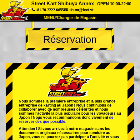
Street Kart Shibuya Annex
OPEN 10:00-22:00
📞+81-70-2222-6655
📧
shina@kart.st
MENU/Changer de Magasin
ACCUEIL
Réservation
À Propos
Caractéristiques
Tarifs
Accès
Avis
FAQ
Entreprise
Réservation
Changer de Magasin
Tokyo Shinagawa
Tokyo Akihabara#1
Tokyo Akihabara#2
Tokyo Shibuya
Nous sommes la
première entreprise
et
la plus grande
Tokyo Shibuya Annexe
Baie de Tokyo
entreprise de karting
au Japon ! Nous continuons de
collaborer avec
de nombreuses célébrités
et nous
sommes l’
activité la plus populaire
pour les voyageurs au
Tokyo Asakusa
Osaka
Japon ! Nous vous recommandons donc vivement
de
réserver dès que possible.
Okinawa
Attention ! Si vous arrivez à notre magasin sans les
documents originaux nécessaires pour conduire au
Japon, vous ne pourrez pas participer à l'activité et vous