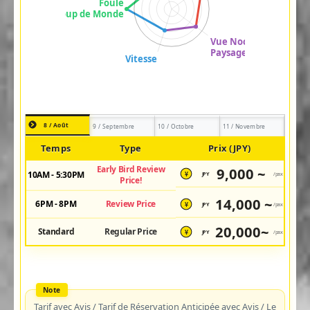
8 / Août
9 / Septembre
10 / Octobre
11 / Novembre
Temps
Type
Prix (JPY)
Early Bird Review
9,000 ~
10AM - 5:30PM
JPY
/pax
¥
Price!
14,000 ~
6PM - 8PM
Review Price
JPY
/pax
¥
20,000~
Standard
Regular Price
JPY
/pax
¥
Tarif avec Avis / Tarif de Réservation Anticipée avec Avis / Le