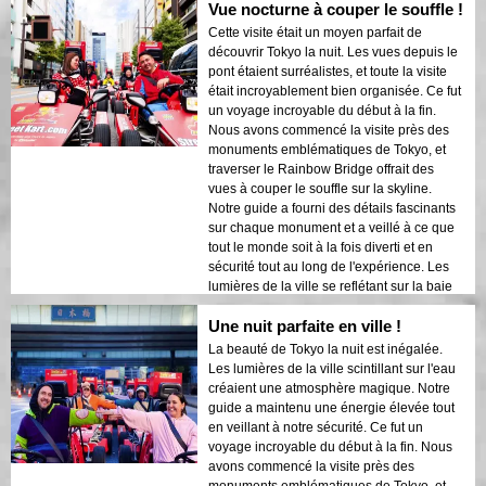
Vue nocturne à couper le souffle !
sécurité et à l'aise. L'atmosphère nocturne
était calme mais excitante, et j'ai été
Cette visite était un moyen parfait de
émerveillé par le contraste entre les gratte-
découvrir Tokyo la nuit. Les vues depuis le
ciels modernes et l'architecture historique.
pont étaient surréalistes, et toute la visite
Cette visite est une combinaison parfaite
était incroyablement bien organisée. Ce fut
d'aventure et d'éducation, offrant aux
un voyage incroyable du début à la fin.
voyageurs un regard unique sur la beauté
Nous avons commencé la visite près des
de Tokyo après la tombée de la nuit.
monuments emblématiques de Tokyo, et
traverser le Rainbow Bridge offrait des
vues à couper le souffle sur la skyline.
Notre guide a fourni des détails fascinants
sur chaque monument et a veillé à ce que
tout le monde soit à la fois diverti et en
sécurité tout au long de l'expérience. Les
lumières de la ville se reflétant sur la baie
créaient une atmosphère onirique qui a
Une nuit parfaite en ville !
laissé une impression durable. Cette visite
est idéale pour les visiteurs de première
La beauté de Tokyo la nuit est inégalée.
fois qui souhaitent un mélange d'aventure
Les lumières de la ville scintillant sur l'eau
et de tourisme. Le contraste entre les
créaient une atmosphère magique. Notre
structures modernes de Tokyo et les zones
guide a maintenu une énergie élevée tout
historiques était magnifiquement mis en
en veillant à notre sécurité. Ce fut un
valeur par les lumières nocturnes. Je
voyage incroyable du début à la fin. Nous
recommanderais vivement cette visite à
avons commencé la visite près des
quiconque !