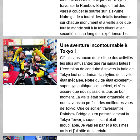
monuments emblématiques de Tokyo, et
traverser le Rainbow Bridge offrait des
vues à couper le souffle sur la skyline.
Notre guide a fourni des détails fascinants
sur chaque monument et a veillé à ce que
tout le monde soit à la fois diverti et en
sécurité tout au long de l'expérience. Les
lumières de la ville se reflétant sur la baie
Une aventure incontournable à
créaient une atmosphère onirique qui a
laissé une impression durable. Cette visite
Tokyo !
est idéale pour les visiteurs de première
C'était sans aucun doute l'une des activités
fois qui souhaitent un mélange d'aventure
les plus amusantes que j'ai jamais faites !
et de tourisme. Le contraste entre les
L'excitation de conduire à travers la baie de
structures modernes de Tokyo et les zones
Tokyo tout en admirant la skyline de la ville
historiques était magnifiquement mis en
était inégalée. Notre guide était excellent -
valeur par les lumières nocturnes. Je
super sympathique, compétent, et s'est
recommanderais vivement cette visite à
assuré que nous passions tous un bon
quiconque !
moment. La visite était bien organisée, et
nous avons pu profiter des meilleures vues
de Tokyo. Que ce soit en traversant le
Rainbow Bridge ou en passant devant la
Tokyo Tower, chaque instant était
inoubliable. Je vais en parler à tous mes
amis et j'ai hâte de le refaire !