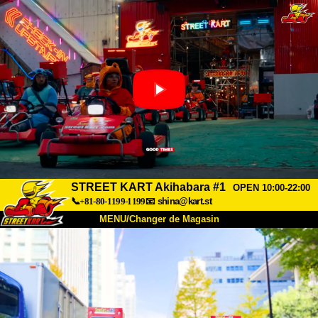
STREET KART Akihabara #1
OPEN 10:00-22:00
📞+81-80-1199-1199
📧
shina@kart.st
MENU/Changer de Magasin
ACCUEIL
À Propos
Caractéristiques
Tarifs
Accès
Avis
FAQ