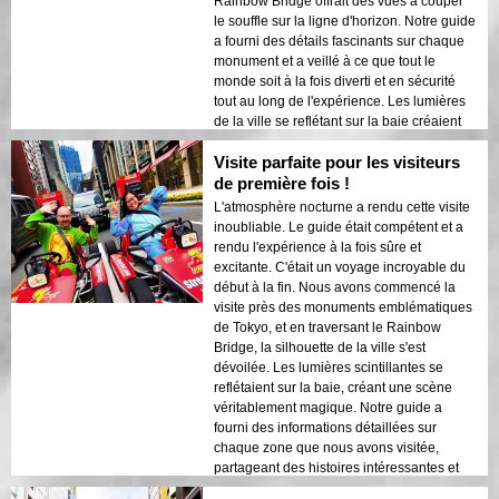
Rainbow Bridge offrait des vues à couper
le souffle sur la ligne d'horizon. Notre guide
a fourni des détails fascinants sur chaque
monument et a veillé à ce que tout le
monde soit à la fois diverti et en sécurité
tout au long de l'expérience. Les lumières
de la ville se reflétant sur la baie créaient
une atmosphère onirique qui a laissé une
Visite parfaite pour les visiteurs
impression durable. Cette visite est idéale
pour les visiteurs de première fois qui
de première fois !
souhaitent un mélange d'aventure et de
L'atmosphère nocturne a rendu cette visite
tourisme. Le contraste entre les structures
inoubliable. Le guide était compétent et a
modernes de Tokyo et les zones
rendu l'expérience à la fois sûre et
historiques était magnifiquement mis en
excitante. C'était un voyage incroyable du
valeur par les lumières nocturnes. Je
début à la fin. Nous avons commencé la
recommanderais vivement cette visite à
visite près des monuments emblématiques
quiconque !
de Tokyo, et en traversant le Rainbow
Bridge, la silhouette de la ville s'est
dévoilée. Les lumières scintillantes se
reflétaient sur la baie, créant une scène
véritablement magique. Notre guide a
fourni des informations détaillées sur
chaque zone que nous avons visitée,
partageant des histoires intéressantes et
veillant à ce que tout le monde se sente en