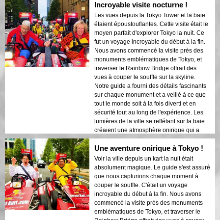
Incroyable visite nocturne !
pour les visiteurs de première fois qui
souhaitent un mélange d'aventure et de
Les vues depuis la Tokyo Tower et la baie
tourisme. Le contraste entre les structures
étaient époustouflantes. Cette visite était le
modernes de Tokyo et les zones
moyen parfait d'explorer Tokyo la nuit. Ce
historiques était magnifiquement mis en
fut un voyage incroyable du début à la fin.
valeur par les lumières nocturnes. Je
Nous avons commencé la visite près des
recommanderais vivement cette visite à
monuments emblématiques de Tokyo, et
quiconque !
traverser le Rainbow Bridge offrait des
vues à couper le souffle sur la skyline.
Notre guide a fourni des détails fascinants
sur chaque monument et a veillé à ce que
tout le monde soit à la fois diverti et en
sécurité tout au long de l'expérience. Les
lumières de la ville se reflétant sur la baie
créaient une atmosphère onirique qui a
laissé une impression durable. Cette visite
Une aventure onirique à Tokyo !
est idéale pour les visiteurs de première
fois qui souhaitent un mélange d'aventure
Voir la ville depuis un kart la nuit était
et de tourisme. Le contraste entre les
absolument magique. Le guide s'est assuré
structures modernes de Tokyo et les zones
que nous capturions chaque moment à
historiques était magnifiquement mis en
couper le souffle. C'était un voyage
valeur par les lumières nocturnes. Je
incroyable du début à la fin. Nous avons
recommanderais vivement cette visite à
commencé la visite près des monuments
quiconque !
emblématiques de Tokyo, et traverser le