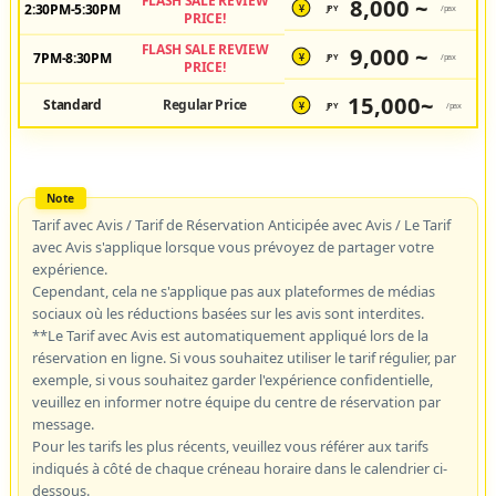
FLASH SALE REVIEW
8,000 ~
2:30PM-5:30PM
JPY
/pax
¥
PRICE!
FLASH SALE REVIEW
9,000 ~
7PM-8:30PM
JPY
/pax
¥
PRICE!
15,000~
Standard
Regular Price
JPY
/pax
¥
Tarif avec Avis / Tarif de Réservation Anticipée avec Avis / Le Tarif
avec Avis s'applique lorsque vous prévoyez de partager votre
expérience.
Cependant, cela ne s'applique pas aux plateformes de médias
sociaux où les réductions basées sur les avis sont interdites.
**Le Tarif avec Avis est automatiquement appliqué lors de la
réservation en ligne. Si vous souhaitez utiliser le tarif régulier, par
exemple, si vous souhaitez garder l'expérience confidentielle,
veuillez en informer notre équipe du centre de réservation par
message.
Pour les tarifs les plus récents, veuillez vous référer aux tarifs
indiqués à côté de chaque créneau horaire dans le calendrier ci-
dessous.