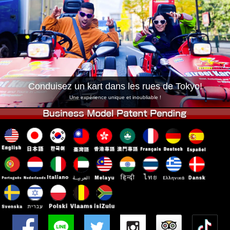
Entreprise
Réservation
Changer de Magasin
Tokyo Shinagawa
Tokyo Akihabara#1
Tokyo Akihabara#2
Tokyo Shibuya
Tokyo Shibuya Annexe
Baie de Tokyo
Conduisez un kart dans les rues de Tokyo!
Tokyo Asakusa
Osaka
Une expérience unique et inoubliable !
Okinawa