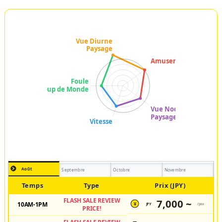
Août
Septembre
Octobre
Novembre
Temps
Type
Prix (JPY)
FLASH SALE REVIEW
7,000 ~
10AM-1PM
JPY
/pax
¥
PRICE!