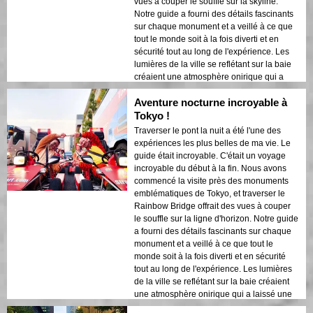
vues à couper le souffle sur la skyline.
Notre guide a fourni des détails fascinants
sur chaque monument et a veillé à ce que
tout le monde soit à la fois diverti et en
sécurité tout au long de l'expérience. Les
lumières de la ville se reflétant sur la baie
créaient une atmosphère onirique qui a
laissé une impression durable. Cette visite
Aventure nocturne incroyable à
est idéale pour les visiteurs de première
fois qui souhaitent un mélange d'aventure
Tokyo !
et de tourisme. Le contraste entre les
Traverser le pont la nuit a été l'une des
structures modernes de Tokyo et les zones
expériences les plus belles de ma vie. Le
historiques était magnifiquement mis en
guide était incroyable. C'était un voyage
valeur par les lumières nocturnes. Je
incroyable du début à la fin. Nous avons
recommanderais vivement cette visite à
commencé la visite près des monuments
quiconque !
emblématiques de Tokyo, et traverser le
Rainbow Bridge offrait des vues à couper
le souffle sur la ligne d'horizon. Notre guide
a fourni des détails fascinants sur chaque
monument et a veillé à ce que tout le
monde soit à la fois diverti et en sécurité
tout au long de l'expérience. Les lumières
de la ville se reflétant sur la baie créaient
une atmosphère onirique qui a laissé une
impression durable. Cette visite est idéale