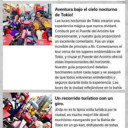
reflejándose en la bahía crearon una
Aventura bajo el cielo nocturno
atmósfera de ensueño que dejó una
impresión duradera. Este tour es ideal para
de Tokio!
visitantes primerizos que desean una
Las luces nocturnas de Tokio crearon una
mezcla de aventura y turismo. El contraste
experiencia mágica que nunca olvidaré.
entre las estructuras modernas de Tokio y
Conducir por el Puente del Arcoíris fue
las áreas históricas se mostró bellamente
impresionante, y nuestro guía proporcionó
en las luces de la noche. ¡Recomendaría
un excelente comentario. Fue un viaje
mucho este tour a cualquiera!
increíble de principio a fin. Comenzamos el
tour cerca de los lugares emblemáticos de
Tokio, y cruzar el Puente del Arcoíris ofreció
vistas impresionantes del horizonte.
Nuestro guía proporcionó detalles
fascinantes sobre cada lugar y se aseguró
de que todos estuvieran entretenidos y
seguros durante toda la experiencia. Las
luces de la ciudad reflejándose en la bahía
crearon una atmósfera de ensueño que
Un recorrido turístico con un
dejó una impresión duradera. Este tour es
ideal para visitantes primerizos que
giro.
desean una mezcla de aventura y turismo.
¡Esta no es tu típica visita turística por la
El contraste entre las estructuras modernas
ciudad, es mucho mejor! Me divertí
de Tokio y las áreas históricas se mostró
muchísimo navegando por la Bahía de
bellamente en las luces nocturnas.
Tokio en un go-kart, disfrutando de todas