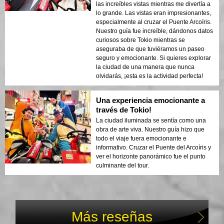
¡Recomendaría mucho este tour a
las increíbles vistas mientras me divertía a
cualquiera!
lo grande. Las vistas eran impresionantes,
especialmente al cruzar el Puente Arcoíris.
Nuestro guía fue increíble, dándonos datos
curiosos sobre Tokio mientras se
aseguraba de que tuviéramos un paseo
seguro y emocionante. Si quieres explorar
la ciudad de una manera que nunca
olvidarás, ¡esta es la actividad perfecta!
Una experiencia emocionante a
través de Tokio!
La ciudad iluminada se sentía como una
obra de arte viva. Nuestro guía hizo que
todo el viaje fuera emocionante e
informativo. Cruzar el Puente del Arcoíris y
ver el horizonte panorámico fue el punto
culminante del tour.
Más reseñas