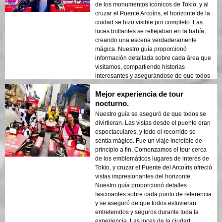
cualquiera!
de los monumentos icónicos de Tokio, y al
cruzar el Puente Arcoíris, el horizonte de la
ciudad se hizo visible por completo. Las
luces brillantes se reflejaban en la bahía,
creando una escena verdaderamente
mágica. Nuestro guía proporcionó
información detallada sobre cada área que
visitamos, compartiendo historias
interesantes y asegurándose de que todos
se sintieran seguros y cómodos. La
Mejor experiencia de tour
atmósfera de noche era tranquila pero
emocionante, y me sorprendió el contraste
nocturno.
entre los modernos rascacielos y la
Nuestro guía se aseguró de que todos se
arquitectura histórica. Este tour es una
divirtieran. Las vistas desde el puente eran
combinación perfecta de aventura y
espectaculares, y todo el recorrido se
educación, ofreciendo a los viajeros una
sentía mágico. Fue un viaje increíble de
mirada única a la belleza de Tokio después
principio a fin. Comenzamos el tour cerca
del anochecer.
de los emblemáticos lugares de interés de
Tokio, y cruzar el Puente del Arcoíris ofreció
vistas impresionantes del horizonte.
Nuestro guía proporcionó detalles
fascinantes sobre cada punto de referencia
y se aseguró de que todos estuvieran
entretenidos y seguros durante toda la
experiencia. Las luces de la ciudad