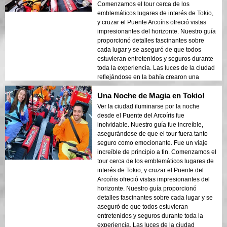
mirada única a la belleza de Tokio después
Comenzamos el tour cerca de los
del anochecer.
emblemáticos lugares de interés de Tokio,
y cruzar el Puente Arcoíris ofreció vistas
impresionantes del horizonte. Nuestro guía
proporcionó detalles fascinantes sobre
cada lugar y se aseguró de que todos
estuvieran entretenidos y seguros durante
toda la experiencia. Las luces de la ciudad
reflejándose en la bahía crearon una
atmósfera de ensueño que dejó una
Una Noche de Magia en Tokio!
impresión duradera. Este tour es ideal para
los visitantes que vienen por primera vez y
Ver la ciudad iluminarse por la noche
quieren una mezcla de aventura y turismo.
desde el Puente del Arcoíris fue
El contraste entre las estructuras modernas
inolvidable. Nuestro guía fue increíble,
de Tokio y las áreas históricas se mostró
asegurándose de que el tour fuera tanto
bellamente en las luces de la noche.
seguro como emocionante. Fue un viaje
¡Recomendaría mucho este tour a
increíble de principio a fin. Comenzamos el
cualquiera!
tour cerca de los emblemáticos lugares de
interés de Tokio, y cruzar el Puente del
Arcoíris ofreció vistas impresionantes del
horizonte. Nuestro guía proporcionó
detalles fascinantes sobre cada lugar y se
aseguró de que todos estuvieran
entretenidos y seguros durante toda la
experiencia. Las luces de la ciudad