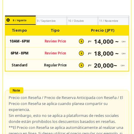
8 / Agosto
9 / Septiembre
10 / Octubre
11 / Noviembre
Tiempo
Tipo
Precio (JPY)
14,000 ~
10AM - 6PM
Review Price
JPY
/pax
¥
18,000 ~
6PM - 8PM
Review Price
JPY
/pax
¥
20,000~
Standard
Regular Price
JPY
/pax
¥
Precio con Reseña / Precio de Reserva Anticipada con Reseña / El
Precio con Reseña se aplica cuando planea compartir su
experiencia.
Sin embargo, esto no se aplica a plataformas de redes sociales
donde están prohibidos los descuentos basados en reseñas.
**El Precio con Reseña se aplica automáticamente al realizar una
reserva en línea. Si desea utilizar el precio regular, por ejemplo, si