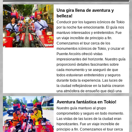
Una gira llena de aventura y
belleza!
Conducir por los lugares icónicos de Tokio
por la noche fue emocionante. El guía nos
mantuvo interesados y entretenidos. Fue
un viaje increíble de principio a fin.
Comenzamos el tour cerca de los
monumentos icónicos de Tokio, y cruzar el
Puente Arcoíris ofreció vistas
impresionantes del horizonte. Nuestro guía
proporcionó detalles fascinantes sobre
cada monumento y se aseguró de que
todos estuvieran entretenidos y seguros
durante toda la experiencia. Las luces de
la ciudad reflejándose en la bahía crearon
una atmósfera de ensueño que dejó una
impresión duradera. Este tour es ideal para
Aventura fantástica en Tokio!
los visitantes que vienen por primera vez y
quieren una mezcla de aventura y turismo.
Nuestro guía mantuvo al grupo
El contraste entre las estructuras modernas
comprometido y seguro en todo momento.
de Tokio y las áreas históricas se mostró
Las vistas de las luces de la ciudad eran
bellamente en las luces de la noche.
hipnotizantes. Fue un viaje increíble de
¡Recomendaría mucho este tour a
principio a fin. Comenzamos el tour cerca