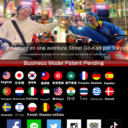
Empresa
Reservas
Cambiar Tienda
Tokyo Shinagawa
Tokyo Akihabara#1
Tokyo Akihabara#2
Tokyo Shibuya
Tokyo Shibuya Annex
Tokyo Bay
¡Embárcate en una aventura Street Go-Kart por Tokyo!
Tokyo Asakusa
Osaka
¡Una experiencia única en la vida y una vez nunca es suficiente!
Okinawa