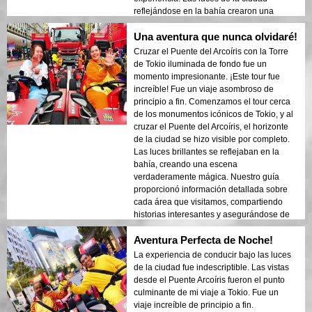
reflejándose en la bahía crearon una
atmósfera de ensueño que dejó una
Una aventura que nunca olvidaré!
impresión duradera. Este tour es ideal para
visitantes primerizos que desean una
Cruzar el Puente del Arcoíris con la Torre
mezcla de aventura y turismo. El contraste
de Tokio iluminada de fondo fue un
entre las estructuras modernas de Tokio y
momento impresionante. ¡Este tour fue
las áreas históricas se mostró bellamente
increíble! Fue un viaje asombroso de
en las luces de la noche. ¡Recomendaría
principio a fin. Comenzamos el tour cerca
encarecidamente este tour a cualquiera!
de los monumentos icónicos de Tokio, y al
cruzar el Puente del Arcoíris, el horizonte
de la ciudad se hizo visible por completo.
Las luces brillantes se reflejaban en la
bahía, creando una escena
verdaderamente mágica. Nuestro guía
proporcionó información detallada sobre
cada área que visitamos, compartiendo
historias interesantes y asegurándose de
que todos se sintieran seguros y cómodos.
Aventura Perfecta de Noche!
La atmósfera de noche era tranquila pero
emocionante, y me sorprendió el contraste
La experiencia de conducir bajo las luces
entre los modernos rascacielos y la
de la ciudad fue indescriptible. Las vistas
arquitectura histórica. Este tour es una
desde el Puente Arcoíris fueron el punto
combinación perfecta de aventura y
culminante de mi viaje a Tokio. Fue un
educación, ofreciendo a los viajeros una
viaje increíble de principio a fin.