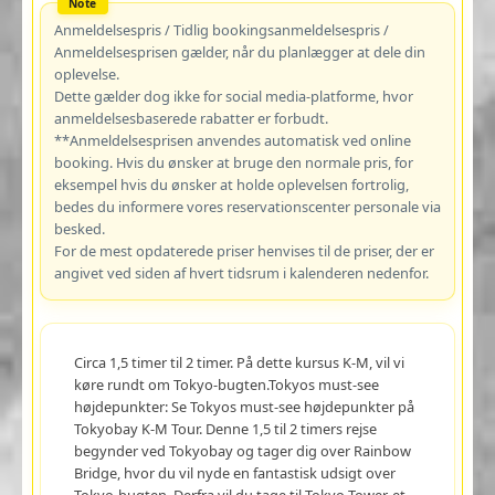
Anmeldelsespris / Tidlig bookingsanmeldelsespris /
Anmeldelsesprisen gælder, når du planlægger at dele din
oplevelse.
Dette gælder dog ikke for social media-platforme, hvor
anmeldelsesbaserede rabatter er forbudt.
**Anmeldelsesprisen anvendes automatisk ved online
booking. Hvis du ønsker at bruge den normale pris, for
eksempel hvis du ønsker at holde oplevelsen fortrolig,
bedes du informere vores reservationscenter personale via
besked.
For de mest opdaterede priser henvises til de priser, der er
angivet ved siden af hvert tidsrum i kalenderen nedenfor.
Circa 1,5 timer til 2 timer. På dette kursus K-M, vil vi
køre rundt om Tokyo-bugten.Tokyos must-see
højdepunkter: Se Tokyos must-see højdepunkter på
Tokyobay K-M Tour. Denne 1,5 til 2 timers rejse
begynder ved Tokyobay og tager dig over Rainbow
Bridge, hvor du vil nyde en fantastisk udsigt over
Tokyo-bugten. Derfra vil du tage til Tokyo Tower, et