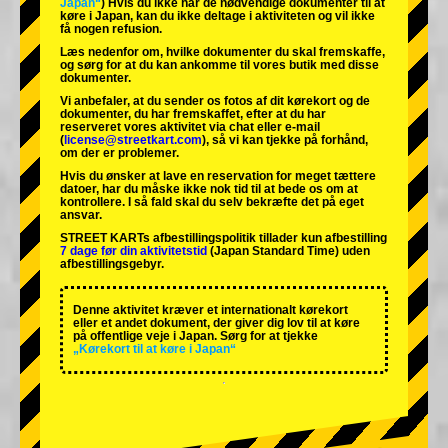
Japan“
) Hvis du ikke har de nødvendige dokumenter til at
køre i Japan, kan du ikke deltage i aktiviteten og vil ikke
få nogen refusion.
Læs nedenfor om, hvilke dokumenter du skal fremskaffe,
og sørg for at du kan ankomme til vores butik med disse
dokumenter.
Vi anbefaler, at du sender os fotos af dit kørekort og de
dokumenter, du har fremskaffet, efter at du har
reserveret vores aktivitet via chat eller e-mail
(
license@streetkart.com
), så vi kan tjekke på forhånd,
om der er problemer.
Hvis du ønsker at lave en reservation for meget tættere
datoer, har du måske ikke nok tid til at bede os om at
kontrollere. I så fald skal du selv bekræfte det på eget
ansvar.
STREET KARTs afbestillingspolitik tillader kun afbestilling
7 dage før din aktivitetstid
(Japan Standard Time) uden
afbestillingsgebyr.
Denne aktivitet kræver et internationalt kørekort
eller et andet dokument, der giver dig lov til at køre
på offentlige veje i Japan. Sørg for at tjekke
„Kørekort til at køre i Japan“