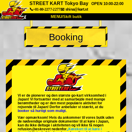
STREET KART Tokyo Bay
OPEN 10:00-22:00
📞+81-80-2277-2277
📧
shina@kart.st
MENU/Skift butik
TOP
Booking
Om
Specifikationer
Pris
Adgang
Stemme
FAQ
Virksomhed
Booking
Skift butik
Tokyo Shinagawa
Tokyo Akihabara#1
Tokyo Akihabara#2
Tokyo Shibuya
Vi er de
pionerer
og
den største go-kart virksomhed
i
Tokyo Shibuya Annex
Tokyo Bay
Japan! Vi fortsætter med at samarbejde med
mange
berømtheder
og er den
mest populære aktivitet
for
rejsende til Japan! Derfor anbefaler vi stærkt, at du
Tokyo Asakusa
Osaka
booker så hurtigt som muligt.
Vær opmærksom! Hvis du ankommer til vores butik uden
Okinawa
de nødvendige originale dokumenter til at køre i Japan,
kan du ikke deltage i aktiviteten og vil ikke få nogen
refusion.
(beskrevet nedenfor
„Kørekort til at køre i