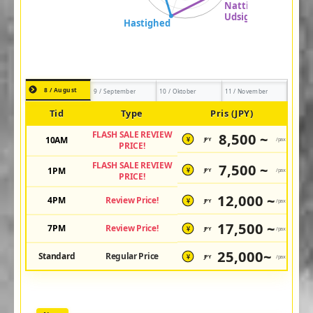
8 / August
9 / September
10 / Oktober
11 / November
Tid
Type
Pris (JPY)
FLASH SALE REVIEW
8,500 ~
10AM
JPY
/pax
¥
PRICE!
FLASH SALE REVIEW
7,500 ~
1PM
JPY
/pax
¥
PRICE!
12,000 ~
4PM
Review Price!
JPY
/pax
¥
17,500 ~
7PM
Review Price!
JPY
/pax
¥
25,000~
Standard
Regular Price
JPY
/pax
¥