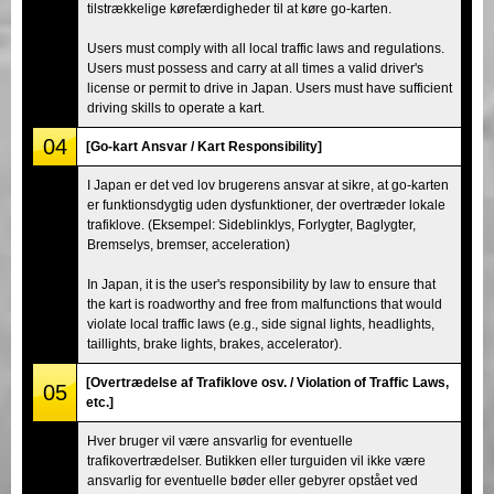
tilstrækkelige kørefærdigheder til at køre go-karten.
Users must comply with all local traffic laws and regulations.
Users must possess and carry at all times a valid driver's
license or permit to drive in Japan. Users must have sufficient
driving skills to operate a kart.
04
[Go-kart Ansvar / Kart Responsibility]
I Japan er det ved lov brugerens ansvar at sikre, at go-karten
er funktionsdygtig uden dysfunktioner, der overtræder lokale
trafiklove. (Eksempel: Sideblinklys, Forlygter, Baglygter,
Bremselys, bremser, acceleration)
In Japan, it is the user's responsibility by law to ensure that
the kart is roadworthy and free from malfunctions that would
violate local traffic laws (e.g., side signal lights, headlights,
taillights, brake lights, brakes, accelerator).
[Overtrædelse af Trafiklove osv. / Violation of Traffic Laws,
05
etc.]
Hver bruger vil være ansvarlig for eventuelle
trafikovertrædelser. Butikken eller turguiden vil ikke være
ansvarlig for eventuelle bøder eller gebyrer opstået ved