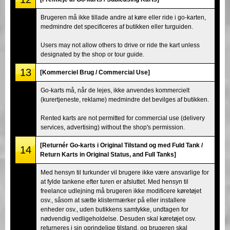
Brugeren må ikke tillade andre at køre eller ride i go-karten,
medmindre det specificeres af butikken eller turguiden.
Users may not allow others to drive or ride the kart unless
designated by the shop or tour guide.
13
[Kommerciel Brug / Commercial Use]
Go-karts må, når de lejes, ikke anvendes kommercielt
(kurertjeneste, reklame) medmindre det bevilges af butikken.
Rented karts are not permitted for commercial use (delivery
services, advertising) without the shop's permission.
[Returnér Go-karts i Original Tilstand og med Fuld Tank /
14
Return Karts in Original Status, and Full Tanks]
Med hensyn til turkunder vil brugere ikke være ansvarlige for
at fylde tankene efter turen er afsluttet. Med hensyn til
freelance udlejning må brugeren ikke modificere køretøjet
osv., såsom at sætte klistermærker på eller installere
enheder osv., uden butikkens samtykke, undtagen for
nødvendig vedligeholdelse. Desuden skal køretøjet osv.
returneres i sin oprindelige tilstand, og brugeren skal