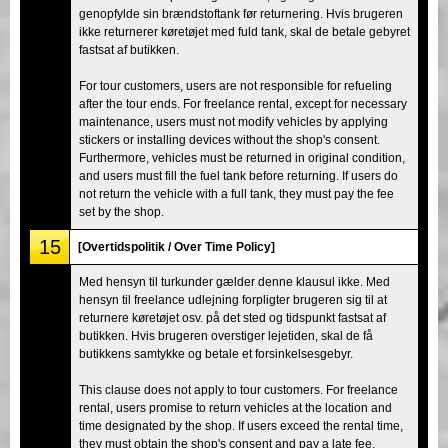
genopfylde sin brændstoftank før returnering. Hvis brugeren
ikke returnerer køretøjet med fuld tank, skal de betale gebyret
fastsat af butikken.
For tour customers, users are not responsible for refueling
after the tour ends. For freelance rental, except for necessary
maintenance, users must not modify vehicles by applying
stickers or installing devices without the shop's consent.
Furthermore, vehicles must be returned in original condition,
and users must fill the fuel tank before returning. If users do
not return the vehicle with a full tank, they must pay the fee
set by the shop.
15
[Overtidspolitik / Over Time Policy]
Med hensyn til turkunder gælder denne klausul ikke. Med
hensyn til freelance udlejning forpligter brugeren sig til at
returnere køretøjet osv. på det sted og tidspunkt fastsat af
butikken. Hvis brugeren overstiger lejetiden, skal de få
butikkens samtykke og betale et forsinkelsesgebyr.
This clause does not apply to tour customers. For freelance
rental, users promise to return vehicles at the location and
time designated by the shop. If users exceed the rental time,
they must obtain the shop's consent and pay a late fee.