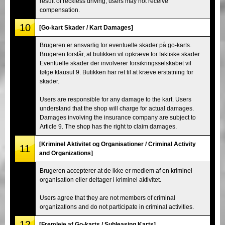
result of reckless driving, users may not receive
compensation.
10
[Go-kart Skader / Kart Damages]
Brugeren er ansvarlig for eventuelle skader på go-karts.
Brugeren forstår, at butikken vil opkræve for faktiske skader.
Eventuelle skader der involverer forsikringsselskabet vil
følge klausul 9. Butikken har ret til at kræve erstatning for
skader.
Users are responsible for any damage to the kart. Users
understand that the shop will charge for actual damages.
Damages involving the insurance company are subject to
Article 9. The shop has the right to claim damages.
[Kriminel Aktivitet og Organisationer / Criminal Activity
11
and Organizations]
Brugeren accepterer at de ikke er medlem af en kriminel
organisation eller deltager i kriminel aktivitet.
Users agree that they are not members of criminal
organizations and do not participate in criminal activities.
12
[Fremleje af Go-karts / Subleasing Karts]