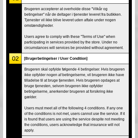
Brugeren accepterer at overholde disse "Vilkår og
betingelser" når de deltager i tjenester leveret fra butikken.
Tjenester vil ikke blive leveret uden aftale under nogen
omstændigheder.
Users agree to comply with these "Terms of Use" when
participating in services provided by the store. Under no
circumstances will services be provided without agreement.
02
[Brugerbetingelser / User Condition]
Brugeren skal opfylde følgende 4 betingelser. Hvis brugeren
ikke opfylder nogen af betingelserne, vil brugeren ikke have
tilladelse til at bruge tjenesten. Hvis brugeren opdages at
bruge tjenesten, selvom brugeren ikke opfylder
betingelserne, anerkender brugeren at forsikring ikke
gælder.
Users must meet all of the following 4 conditions. If any one
of the conditions is not met, users cannot use the service. If it
is found that users are using the service despite not meeting
the conditions, users acknowledge that insurance will not
apply.