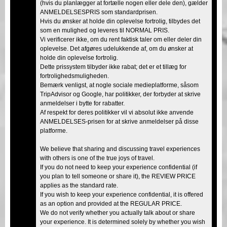
(hvis du planlægger at fortælle nogen eller dele den), gælder
ANMELDELSESPRIS som standardprisen.
Hvis du ønsker at holde din oplevelse fortrolig, tilbydes det
som en mulighed og leveres til NORMAL PRIS.
Vi verificerer ikke, om du rent faktisk taler om eller deler din
oplevelse. Det afgøres udelukkende af, om du ønsker at
holde din oplevelse fortrolig.
Dette prissystem tilbyder ikke rabat; det er et tillæg for
fortrolighedsmuligheden.
Bemærk venligst, at nogle sociale medieplatforme, såsom
TripAdvisor og Google, har politikker, der forbyder at skrive
anmeldelser i bytte for rabatter.
Af respekt for deres politikker vil vi absolut ikke anvende
ANMELDELSES-prisen for at skrive anmeldelser på disse
platforme.
We believe that sharing and discussing travel experiences
with others is one of the true joys of travel.
If you do not need to keep your experience confidential (if
you plan to tell someone or share it), the REVIEW PRICE
applies as the standard rate.
If you wish to keep your experience confidential, it is offered
as an option and provided at the REGULAR PRICE.
We do not verify whether you actually talk about or share
your experience. It is determined solely by whether you wish