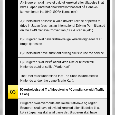
A)
Brugeren skal have et gyldigt kørekort eller tilladelse til at
køre i Japan (Internationalt kørekort baseret på Genève-
konventionen fra 1949, SOFA-licens osv.).
A)
Users must possess a valid driver's license or permit to
drive in Japan (such as an International Driving Permit based
on the 1949 Geneva Convention, SOFA license, etc.).
B)
Brugeren skal have tilstrækkelige kørefærdigheder til at
bruge tjenesten.
B)
Users must have sufficient driving skills to use the service.
C)
Brugeren skal forstå at butikken ikke er relateret til
Nintendo og/eller spillet 'Mario Kart'.
The User must understand that The Shop is unrelated to
Nintendo and/or the game 'Mario Kart'.
[Overholdelse af Trafiklovgivning / Compliance with Traffic
03
Laws]
Brugeren skal overholde alle lokale trafiklove og regler.
Brugeren skal have et gyldigt kørekort eller tilladelse til at
køre i Japan og skal altid bære det. Brugeren skal have