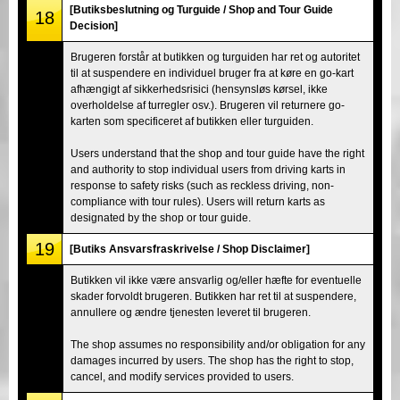
[Butiksbeslutning og Turguide / Shop and Tour Guide
18
Decision]
Brugeren forstår at butikken og turguiden har ret og autoritet
til at suspendere en individuel bruger fra at køre en go-kart
afhængigt af sikkerhedsrisici (hensynsløs kørsel, ikke
overholdelse af turregler osv.). Brugeren vil returnere go-
karten som specificeret af butikken eller turguiden.
Users understand that the shop and tour guide have the right
and authority to stop individual users from driving karts in
response to safety risks (such as reckless driving, non-
compliance with tour rules). Users will return karts as
designated by the shop or tour guide.
19
[Butiks Ansvarsfraskrivelse / Shop Disclaimer]
Butikken vil ikke være ansvarlig og/eller hæfte for eventuelle
skader forvoldt brugeren. Butikken har ret til at suspendere,
annullere og ændre tjenesten leveret til brugeren.
The shop assumes no responsibility and/or obligation for any
damages incurred by users. The shop has the right to stop,
cancel, and modify services provided to users.