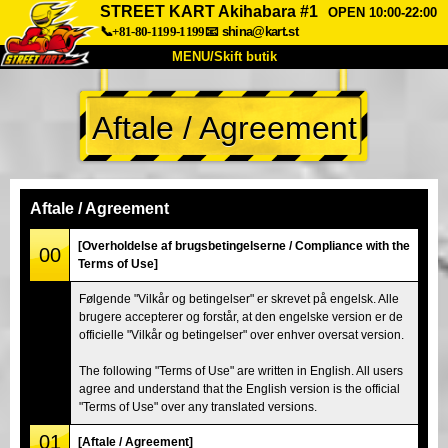
STREET KART Akihabara #1
OPEN 10:00-22:00
📞+81-80-1199-1199
📧
shina@kart.st
MENU/Skift butik
TOP
Aftale / Agreement
Om
Specifikationer
Pris
Adgang
Stemme
FAQ
Virksomhed
Booking
Aftale / Agreement
Skift butik
[Overholdelse af brugsbetingelserne / Compliance with the
00
Terms of Use]
Tokyo Shinagawa
Tokyo Akihabara#1
Følgende "Vilkår og betingelser" er skrevet på engelsk. Alle
Tokyo Akihabara#2
Tokyo Shibuya
brugere accepterer og forstår, at den engelske version er de
Tokyo Shibuya Annex
Tokyo Bay
officielle "Vilkår og betingelser" over enhver oversat version.
Tokyo Asakusa
Osaka
The following "Terms of Use" are written in English. All users
agree and understand that the English version is the official
Okinawa
"Terms of Use" over any translated versions.
01
[Aftale / Agreement]