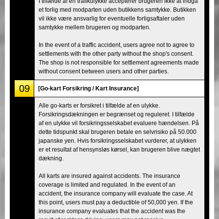
I tilfælde af en trafikulykke accepterer brugeren ikke at indgå
et forlig med modparten uden butikkens samtykke. Butikken
vil ikke være ansvarlig for eventuelle forligsaftaler uden
samtykke mellem brugeren og modparten.
In the event of a traffic accident, users agree not to agree to
settlements with the other party without the shop's consent.
The shop is not responsible for settlement agreements made
without consent between users and other parties.
09
[Go-kart Forsikring / Kart Insurance]
Alle go-karts er forsikret i tilfælde af en ulykke.
Forsikringsdækningen er begrænset og reguleret. I tilfælde
af en ulykke vil forsikringsselskabet evaluere hændelsen. På
dette tidspunkt skal brugeren betale en selvrisiko på 50.000
japanske yen. Hvis forsikringsselskabet vurderer, at ulykken
er et resultat af hensynsløs kørsel, kan brugeren blive nægtet
dækning.
All karts are insured against accidents. The insurance
coverage is limited and regulated. In the event of an
accident, the insurance company will evaluate the case. At
this point, users must pay a deductible of 50,000 yen. If the
insurance company evaluates that the accident was the