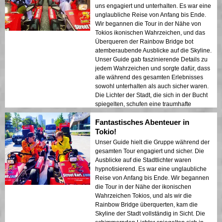
uns engagiert und unterhalten. Es war eine
unglaubliche Reise von Anfang bis Ende.
Wir begannen die Tour in der Nähe von
Tokios ikonischen Wahrzeichen, und das
Überqueren der Rainbow Bridge bot
atemberaubende Ausblicke auf die Skyline.
Unser Guide gab faszinierende Details zu
jedem Wahrzeichen und sorgte dafür, dass
alle während des gesamten Erlebnisses
sowohl unterhalten als auch sicher waren.
Die Lichter der Stadt, die sich in der Bucht
spiegelten, schufen eine traumhafte
Atmosphäre, die einen bleibenden
Fantastisches Abenteuer in
Eindruck hinterließ. Diese Tour ist ideal für
Erstbesucher, die eine Mischung aus
Tokio!
Abenteuer und Sightseeing suchen. Der
Unser Guide hielt die Gruppe während der
Kontrast zwischen Tokios modernen
gesamten Tour engagiert und sicher. Die
Strukturen und historischen Bereichen
Ausblicke auf die Stadtlichter waren
wurde in den Nachtlichtern wunderschön
hypnotisierend. Es war eine unglaubliche
präsentiert. Ich würde diese Tour jedem
Reise von Anfang bis Ende. Wir begannen
wärmstens empfehlen!
die Tour in der Nähe der ikonischen
Wahrzeichen Tokios, und als wir die
Rainbow Bridge überquerten, kam die
Skyline der Stadt vollständig in Sicht. Die