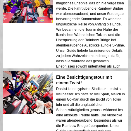
Erstbesucher, die eine Mischung aus
magisches Erlebnis, das ich nie vergessen
Abenteuer und Sightseeing suchen. Der
werde. Die Fahrt über die Rainbow Bridge
Kontrast zwischen Tokios modernen
war atemberaubend, und unser Guide gab
Strukturen und historischen Bereichen
hervorragende Kommentare. Es war eine
wurde in den Nachtlichtern wunderschön
unglaubliche Reise von Anfang bis Ende.
präsentiert. Ich kann diese Tour jedem nur
Wir begannen die Tour in der Nähe der
wärmstens empfehlen!
ikonischen Wahrzeichen Tokios, und die
Überquerung der Rainbow Bridge bot
atemberaubende Ausblicke auf die Skyline.
Unser Guide lieferte faszinierende Details
zu jedem Wahrzeichen und sorgte dafür,
dass alle während des gesamten
Erlebnisses sowohl unterhalten als auch
sicher waren. Die Lichter der Stadt, die sich
Eine Besichtigungstour mit
im Hafen spiegelten, schufen eine
traumhafte Atmosphäre, die einen
einem Twist!
bleibenden Eindruck hinterließ. Diese Tour
Das ist keine typische Stadttour – es ist so
ist ideal für Erstbesucher, die eine
viel besser! Ich hatte so viel Spaß, als ich in
Mischung aus Abenteuer und Sightseeing
einem Go-Kart durch die Bucht von Tokio
suchen. Der Kontrast zwischen Tokios
fuhr und all die unglaublichen
modernen Strukturen und historischen
Sehenswürdigkeiten genoss, während ich
Bereichen wurde in den Nachtlichtern
eine absolute Freude hatte. Die Ausblicke
wunderschön präsentiert. Ich würde diese
waren atemberaubend, besonders als wir
Tour jedem wärmstens empfehlen!
die Rainbow Bridge überquerten. Unser