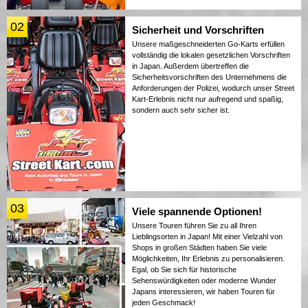
02
Sicherheit und Vorschriften
Unsere maßgeschneiderten Go-Karts erfüllen
vollständig die lokalen gesetzlichen Vorschriften
in Japan. Außerdem übertreffen die
Sicherheitsvorschriften des Unternehmens die
Anforderungen der Polizei, wodurch unser Street
Kart-Erlebnis nicht nur aufregend und spaßig,
sondern auch sehr sicher ist.
03
Viele spannende Optionen!
Unsere Touren führen Sie zu all Ihren
Lieblingsorten in Japan! Mit einer Vielzahl von
Shops in großen Städten haben Sie viele
Möglichkeiten, Ihr Erlebnis zu personalisieren.
Egal, ob Sie sich für historische
Sehenswürdigkeiten oder moderne Wunder
Japans interessieren, wir haben Touren für
jeden Geschmack!