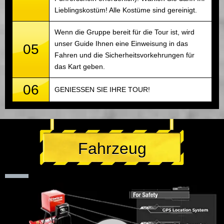
Lieblingskostüm! Alle Kostüme sind gereinigt.
Wenn die Gruppe bereit für die Tour ist, wird
unser Guide Ihnen eine Einweisung in das
05
Fahren und die Sicherheitsvorkehrungen für
das Kart geben.
06
GENIESSEN SIE IHRE TOUR!
Fahrzeug