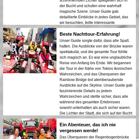
schimmernden Lichter spiegelten sich in
der Bucht und schufen eine wahrhaft
magische Szene. Unser Guide gab
detaillierte Einblicke in jedes Gebiet, das
wir besuchten, teilte interessante
Geschichten und sorgte dafür, dass sich
Beste Nachttour-Erfahrung!
jeder sicher und wohl fühlte. Die
Atmosphäre in der Nacht war ruhig und
Unser Guide sorgte dafür, dass alle Spaß
doch aufregend, und ich war fasziniert von
hatten. Die Ausblicke von der Brücke waren
dem Kontrast zwischen modernen
spektakulär, und die gesamte Tour fühlte
Wolkenkratzern und historischer
sich magisch an. Es war eine unglaubliche
Architektur. Diese Tour ist eine perfekte
Reise von Anfang bis Ende. Wir begannen
Kombination aus Abenteuer und Bildung
die Tour in der Nähe von Tokios ikonischen
und bietet Reisenden einen einzigartigen
Wahrzeichen, und das Überqueren der
Blick auf die Schönheit Tokios nach
Rainbow Bridge bot atemberaubende
Einbruch der Dunkelheit.
Ausblicke auf die Skyline. Unser Guide gab
faszinierende Details zu jedem
Wahrzeichen und stellte sicher, dass alle
während des gesamten Erlebnisses
sowohl unterhalten als auch sicher waren.
Die Lichter der Stadt, die sich auf der Bucht
spiegelten, schufen eine traumhafte
Ein Abenteuer, das ich nie
Atmosphäre, die einen bleibenden
Eindruck hinterließ. Diese Tour ist ideal für
vergessen werde!
Erstbesucher, die eine Mischung aus
Das Überqueren der Regenbogenbrücke