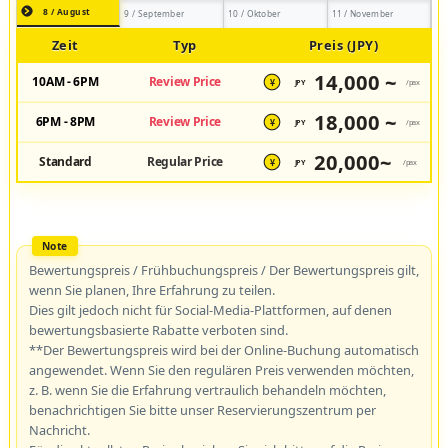
8 / August
9 / September
10 / Oktober
11 / November
Zeit
Typ
Preis (JPY)
14,000 ~
10AM - 6PM
Review Price
JPY
/pax
¥
18,000 ~
6PM - 8PM
Review Price
JPY
/pax
¥
20,000~
Standard
Regular Price
JPY
/pax
¥
Bewertungspreis / Frühbuchungspreis / Der Bewertungspreis gilt,
wenn Sie planen, Ihre Erfahrung zu teilen.
Dies gilt jedoch nicht für Social-Media-Plattformen, auf denen
bewertungsbasierte Rabatte verboten sind.
**Der Bewertungspreis wird bei der Online-Buchung automatisch
angewendet. Wenn Sie den regulären Preis verwenden möchten,
z. B. wenn Sie die Erfahrung vertraulich behandeln möchten,
benachrichtigen Sie bitte unser Reservierungszentrum per
Nachricht.