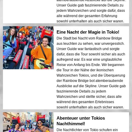
atemberaubende Ausblicke auf die Skyline.
Unser Guide gab faszinierende Details zu
jedem Wahrzeichen und sorgte dafür, dass
alle während der gesamten Erfahrung
sowohl unterhalten als auch sicher waren.
Die Lichter der Stadt, die sich auf der Bucht
Eine Nacht der Magie in Tokio!
spiegelten, schufen eine traumhafte
Atmosphäre, die einen bleibenden
Die Stadt bei Nacht vom Rainbow Bridge
Eindruck hinterließ. Diese Tour ist ideal für
aus leuchten zu sehen, war unvergesslich.
Erstbesucher, die eine Mischung aus
Unser Guide war fantastisch und sorgte
Abenteuer und Sightseeing suchen. Der
dafür, dass die Tour sowohl sicher als auch
Kontrast zwischen Tokios modernen
aufregend war. Es war eine unglaubliche
Strukturen und historischen Bereichen
Reise von Anfang bis Ende. Wir begannen
wurde in den Nachtlichtern wunderschön
die Tour in der Nähe der ikonischen
präsentiert. Ich kann diese Tour jedem nur
Wahrzeichen Tokios, und die Überquerung
wärmstens empfehlen!
der Rainbow Bridge bot atemberaubende
Ausblicke auf die Skyline. Unser Guide gab
faszinierende Details zu jedem
Wahrzeichen und stellte sicher, dass alle
während des gesamten Erlebnisses
sowohl unterhalten als auch sicher waren.
Die Lichter der Stadt, die sich auf der Bucht
Abenteuer unter Tokios
spiegelten, schufen eine traumhafte
Atmosphäre, die einen bleibenden
Nachthimmel!
Eindruck hinterließ. Diese Tour ist ideal für
Die Nachtlichter von Tokio schufen ein