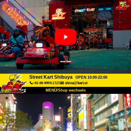
Street Kart Shibuya
OPEN 10:00-22:00
📞+81-80-9999-2525
📧
shina@kart.st
MENÜ/Shop wechseln
START
Über uns
Spezifikationen
Preise
Anfahrt
Bewertungen
FAQ