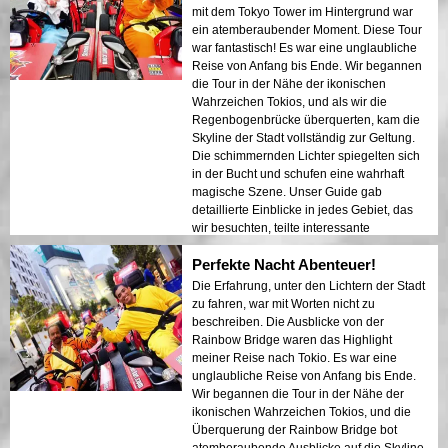
Abenteuer und Sightseeing suchen. Der
mit dem Tokyo Tower im Hintergrund war
Kontrast zwischen Tokios modernen
ein atemberaubender Moment. Diese Tour
Strukturen und historischen Bereichen
war fantastisch! Es war eine unglaubliche
wurde in den Nachtlichtern wunderschön
Reise von Anfang bis Ende. Wir begannen
präsentiert. Ich kann diese Tour jedem nur
die Tour in der Nähe der ikonischen
wärmstens empfehlen!
Wahrzeichen Tokios, und als wir die
Regenbogenbrücke überquerten, kam die
Skyline der Stadt vollständig zur Geltung.
Die schimmernden Lichter spiegelten sich
in der Bucht und schufen eine wahrhaft
magische Szene. Unser Guide gab
detaillierte Einblicke in jedes Gebiet, das
wir besuchten, teilte interessante
Geschichten und sorgte dafür, dass sich
Perfekte Nacht Abenteuer!
jeder sicher und wohl fühlte. Die
Atmosphäre in der Nacht war ruhig und
Die Erfahrung, unter den Lichtern der Stadt
doch aufregend, und ich war fasziniert von
zu fahren, war mit Worten nicht zu
dem Kontrast zwischen modernen
beschreiben. Die Ausblicke von der
Wolkenkratzern und historischer
Rainbow Bridge waren das Highlight
Architektur. Diese Tour ist eine perfekte
meiner Reise nach Tokio. Es war eine
Kombination aus Abenteuer und Bildung
unglaubliche Reise von Anfang bis Ende.
und bietet Reisenden einen einzigartigen
Wir begannen die Tour in der Nähe der
Blick auf die Schönheit Tokios nach
ikonischen Wahrzeichen Tokios, und die
Einbruch der Dunkelheit.
Überquerung der Rainbow Bridge bot