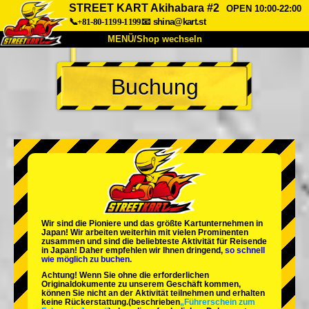
STREET KART Akihabara #2
OPEN 10:00-22:00
📞+81-80-1199-1199
📧
shina@kart.st
MENÜ/Shop wechseln
START
Buchung
Über uns
Spezifikationen
Preise
Anfahrt
Bewertungen
FAQ
Unternehmen
Buchung
Shop wechseln
Tokio Shinagawa
Tokio Akihabara#1
Tokio Akihabara#2
Tokio Shibuya
Wir sind die
Pioniere
und das
größte Kartunternehmen
in
Tokio Shibuya Annex
Tokio Bucht
Japan! Wir arbeiten weiterhin mit
vielen Prominenten
zusammen und sind die
beliebteste Aktivität
für Reisende
in Japan! Daher empfehlen wir Ihnen dringend,
so schnell
Tokio Asakusa
Osaka
wie möglich zu buchen.
Achtung! Wenn Sie ohne die erforderlichen
Okinawa
Originaldokumente zu unserem Geschäft kommen,
können Sie nicht an der Aktivität teilnehmen und erhalten
keine Rückerstattung.
(beschrieben
„Führerschein zum