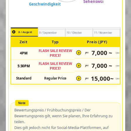
8 / August
9 / September
10 / Oktober
11 / November
Zeit
Typ
Preis (JPY)
FLASH SALE REVIEW
7,000 ~
4PM
JPY
/pax
¥
PRICE!
FLASH SALE REVIEW
7,000 ~
5:30PM
JPY
/pax
¥
PRICE!
15,000~
Standard
Regular Price
JPY
/pax
¥
Bewertungspreis / Frühbuchungspreis / Der
Bewertungspreis gilt, wenn Sie planen, Ihre Erfahrung zu
teilen.
Dies gilt jedoch nicht für Social-Media-Plattformen, auf