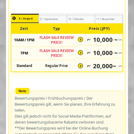
8 / August
9 / September
10 / Oktober
11 / November
Zeit
Typ
Preis (JPY)
FLASH SALE REVIEW
10,000 ~
10AM / 1PM
JPY
/pax
¥
PRICE!
FLASH SALE REVIEW
10,000 ~
7PM
JPY
/pax
¥
PRICE!
20,000~
Standard
Regular Price
JPY
/pax
¥
Bewertungspreis / Frühbuchungspreis / Der
Bewertungspreis gilt, wenn Sie planen, Ihre Erfahrung zu
teilen.
Dies gilt jedoch nicht für Social-Media-Plattformen, auf
denen bewertungsbasierte Rabatte verboten sind.
**Der Bewertungspreis wird bei der Online-Buchung
automatisch angewendet. Wenn Sie den regulären Preis