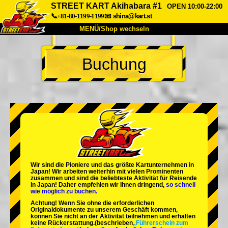
STREET KART Akihabara #1
OPEN 10:00-22:00
📞+81-80-1199-1199
📧
shina@kart.st
MENÜ/Shop wechseln
START
Buchung
Über uns
Spezifikationen
Preise
Anfahrt
Bewertungen
FAQ
Unternehmen
Buchung
Shop wechseln
Tokio Shinagawa
Tokio Akihabara#1
Tokio Akihabara#2
Tokio Shibuya
Wir sind die
Pioniere
und das
größte Kartunternehmen
in
Tokio Shibuya Annex
Tokio Bucht
Japan! Wir arbeiten weiterhin mit
vielen Prominenten
zusammen und sind die
beliebteste Aktivität
für Reisende
in Japan! Daher empfehlen wir Ihnen dringend,
so schnell
Tokio Asakusa
Osaka
wie möglich zu buchen.
Achtung! Wenn Sie ohne die erforderlichen
Okinawa
Originaldokumente zu unserem Geschäft kommen,
können Sie nicht an der Aktivität teilnehmen und erhalten
keine Rückerstattung.
(beschrieben
„Führerschein zum