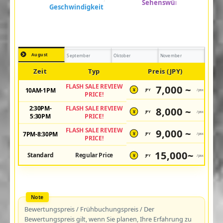
August
September
Oktober
November
Zeit
Typ
Preis (JPY)
FLASH SALE REVIEW
7,000 ~
10AM-1PM
JPY
/pax
¥
PRICE!
2:30PM-
FLASH SALE REVIEW
8,000 ~
JPY
/pax
¥
5:30PM
PRICE!
FLASH SALE REVIEW
9,000 ~
7PM-8:30PM
JPY
/pax
¥
PRICE!
15,000~
Standard
Regular Price
JPY
/pax
¥
Bewertungspreis / Frühbuchungspreis / Der
Bewertungspreis gilt, wenn Sie planen, Ihre Erfahrung zu