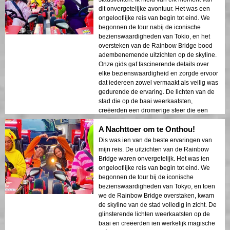
dit onvergetelijke avontuur. Het was een
ongelooflijke reis van begin tot eind. We
begonnen de tour nabij de iconische
bezienswaardigheden van Tokio, en het
oversteken van de Rainbow Bridge bood
adembenemende uitzichten op de skyline.
Onze gids gaf fascinerende details over
elke bezienswaardigheid en zorgde ervoor
dat iedereen zowel vermaakt als veilig was
gedurende de ervaring. De lichten van de
stad die op de baai weerkaatsten,
creëerden een dromerige sfeer die een
blijvende indruk achterliet. Deze tour is
A Nachttoer om te Onthou!
ideaal voor eerste bezoekers die een mix
van avontuur en sightseeing willen. Het
Dis was ien van de beste ervaringen van
contrast tussen de moderne structuren van
mijn reis. De uitzichten van de Rainbow
Tokio en de historische gebieden werd
Bridge waren onvergetelijk. Het was ien
prachtig getoond in de nachtlichten. Ik zou
ongelooflijke reis van begin tot eind. We
deze tour ten zeerste aanbevelen aan
begonnen de tour bij de iconische
iedereen!
bezienswaardigheden van Tokyo, en toen
we de Rainbow Bridge overstaken, kwam
de skyline van de stad volledig in zicht. De
glinsterende lichten weerkaatsten op de
baai en creëerden ien werkelijk magische