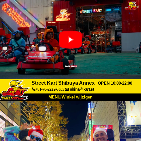
Street Kart Shibuya Annex
OPEN 10:00-22:00
📞+81-70-2222-6655
📧
shina@kart.st
MENU/Winkel wijzigen
TOP
Over
Specificaties
Prijzen
Toegang
Ervaringen
FAQ