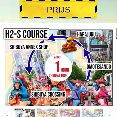
PRIJS
<
>