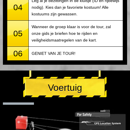
Leg al je bezittingen in de kluisje (ID en rijbewijs
04
nodig). Kies dan je favoriete kostuum! Alle
kostuums zijn gewassen.
Wanneer de groep klaar is voor de tour, zal
05
onze gids je briefen hoe te rijden en
veiligheidsmaatregelen van de kart.
06
GENIET VAN JE TOUR!
Voertuig