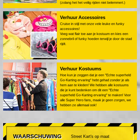
(zolang het het veilig rijden niet belemmert.)
Verhuur Accessoires
Cruise in stijl met onze vele leuke en funky
accessoires!
Voeg wat flair toe aan je kostuum en kies een
zonnebril of funky hoeden terwijl je door de stad
rijdt.
Verhuur Kostuums
Hoe kun je zeggen dat je een "Echte superheld
Go-Karting ervaring" hebt gehad zonder je als
hem aan te kleden! We hebben alle kostuums
die je kunt bedenken om dit een "Echte
superheld Go-Karting ervaring" te maken! Voor
alle Super Hero fans, maak je geen zorgen, we
hebben ze allemaal ook!
WAARSCHUWING
Street Kart's op maat