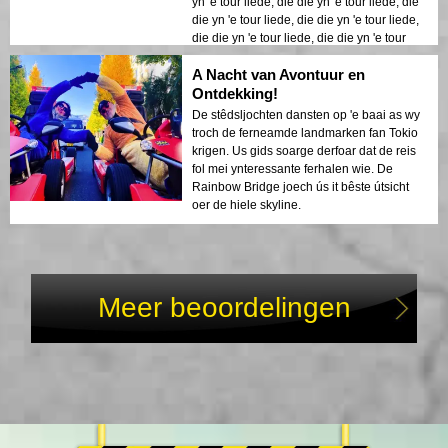
A Nacht van Avontuur en
Ontdekking!
De stêdsljochten dansten op 'e baai as wy
troch de ferneamde landmarken fan Tokio
krigen. Us gids soarge derfoar dat de reis
fol mei ynteressante ferhalen wie. De
Rainbow Bridge joech ús it bêste útsicht
oer de hiele skyline.
Meer beoordelingen