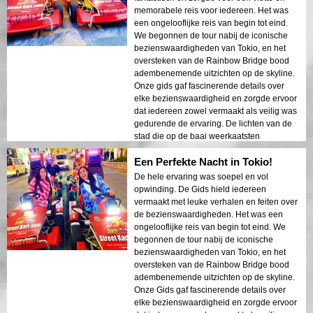
avontuur en educatie, en biedt reizigers
memorabele reis voor iedereen. Het was
een unieke kijk op de schoonheid van
een ongelooflijke reis van begin tot eind.
Tokio na donker.
We begonnen de tour nabij de iconische
bezienswaardigheden van Tokio, en het
oversteken van de Rainbow Bridge bood
adembenemende uitzichten op de skyline.
Onze gids gaf fascinerende details over
elke bezienswaardigheid en zorgde ervoor
dat iedereen zowel vermaakt als veilig was
gedurende de ervaring. De lichten van de
stad die op de baai weerkaatsten
creëerden een dromerige sfeer die een
Een Perfekte Nacht in Tokio!
blijvende indruk achterliet. Deze tour is
ideaal voor eerste bezoekers die een mix
De hele ervaring was soepel en vol
van avontuur en sightseeing willen. Het
opwinding. De Gids hield iedereen
contrast tussen Tokio's moderne structuren
vermaakt met leuke verhalen en feiten over
en historische gebieden werd prachtig
de bezienswaardigheden. Het was een
getoond in de nachtlichten. Ik zou deze tour
ongelooflijke reis van begin tot eind. We
ten zeerste aanbevelen aan iedereen!
begonnen de tour nabij de iconische
bezienswaardigheden van Tokio, en het
oversteken van de Rainbow Bridge bood
adembenemende uitzichten op de skyline.
Onze Gids gaf fascinerende details over
elke bezienswaardigheid en zorgde ervoor