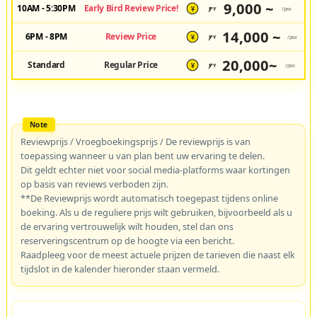
9,000 ~
10AM - 5:30PM
Early Bird Review Price!
JPY
/pax
¥
14,000 ~
6PM - 8PM
Review Price
JPY
/pax
¥
20,000~
Standard
Regular Price
JPY
/pax
¥
Reviewprijs / Vroegboekingsprijs / De reviewprijs is van
toepassing wanneer u van plan bent uw ervaring te delen.
Dit geldt echter niet voor social media-platforms waar kortingen
op basis van reviews verboden zijn.
**De Reviewprijs wordt automatisch toegepast tijdens online
boeking. Als u de reguliere prijs wilt gebruiken, bijvoorbeeld als u
de ervaring vertrouwelijk wilt houden, stel dan ons
reserveringscentrum op de hoogte via een bericht.
Raadpleeg voor de meest actuele prijzen de tarieven die naast elk
tijdslot in de kalender hieronder staan vermeld.