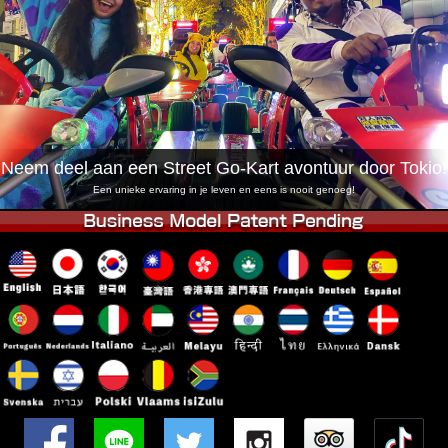
Bedrijf
Boekingen
Winkel wijzigen
Tokyo Shinagawa
Tokyo Akihabara#1
Tokyo Akihabara#2
Tokyo Shibuya
Tokyo Shibuya Annex
Tokyo Bay
Neem deel aan een Street Go-Kart avontuur door Tokio!
Tokyo Asakusa
Osaka
Een unieke ervaring in je leven en eens is nooit genoeg!
Okinawa