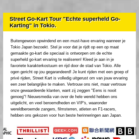
Street Go-Kart Tour "Echte superheld Go-
Karting" in Tokio.
Buitengewoon opwindend en een must-have ervaring wanneer je
Tokio Japan bezoekt. Stel je voor dat je rijdt op een op maat
gemaakte go-kart die speciaal is ontworpen om de echte
superheld go-kart ervaring te realiseren! Kleed je aan in je
favoriete karakterkostuum en rijd door de stad van Tokio. Alle
ogen gericht op jou gegarandeerd! Je kunt rijden met een groep of
privé rijden, Street Kart is volledig uitgerust om van jouw ervaring
een zeer belangrijke te maken. Vertrouw ons niet, maar vertrouw
onze gewaardeerde klanten, want zij zeggen "Eens is nooit
genoeg"! Nieuwsmedia van over de hele wereld hebben ons
uitgelicht, en veel beroemdheden en VIP's, waaronder
wereldberoemde zangers, filmsterren, atleten en F1-racers,
hebben ons gekozen voor hun beste herinneringen aan Japan.