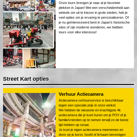
Onze tours brengen je naar al je favoriete
plekken in Japan! Met een verscheidenheid aan
winkels om uit te kiezen in grote steden, heb je
veel opties om je ervaring te personaliseren. Of
je nu geïnteresseerd bent in Japan's historische
sites of zijn moderne wonderen, we hebben
tours voor elke interesse!
Street Kart opties
Verhuur Actiecamera
Actiecamera verhuurservice is beschikbaar
tegen een speciale prijs in onze winkel.
We hebben de nieuwste en krachtigste 4k
actiecamera die je kunt huren om je POV of je
familie/vrienden op te nemen terwijl ze de beste
tijd hebben op straat.
Je kunt je eigen actiecamera meenemen en
deze op je borst, hoofd of lichaam bevestigen