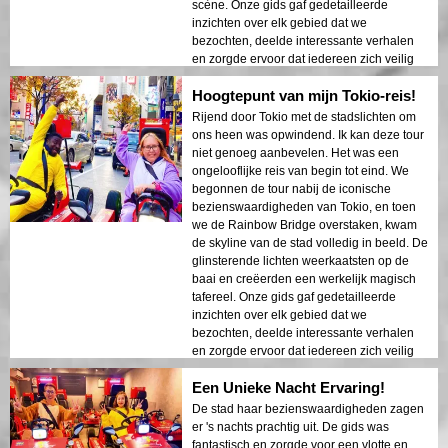
scène. Onze gids gaf gedetailleerde
inzichten over elk gebied dat we
bezochten, deelde interessante verhalen
en zorgde ervoor dat iedereen zich veilig
en comfortabel voelde. De sfeer 's nachts
Hoogtepunt van mijn Tokio-reis!
was kalm maar toch spannend, en ik was
verbaasd door het contrast tussen moderne
Rijend door Tokio met de stadslichten om
wolkenkrabbers en historische architectuur.
ons heen was opwindend. Ik kan deze tour
Deze tour is ien perfecte combinatie van
niet genoeg aanbevelen. Het was een
avontuur en educatie, die reizigers ien
ongelooflijke reis van begin tot eind. We
unieke kijk geeft op de schoonheid van
begonnen de tour nabij de iconische
Tokyo na donker.
bezienswaardigheden van Tokio, en toen
we de Rainbow Bridge overstaken, kwam
de skyline van de stad volledig in beeld. De
glinsterende lichten weerkaatsten op de
baai en creëerden een werkelijk magisch
tafereel. Onze gids gaf gedetailleerde
inzichten over elk gebied dat we
bezochten, deelde interessante verhalen
en zorgde ervoor dat iedereen zich veilig
en comfortabel voelde. De sfeer 's nachts
Een Unieke Nacht Ervaring!
was kalm maar toch spannend, en ik was
verbaasd over het contrast tussen moderne
De stad haar bezienswaardigheden zagen
wolkenkrabbers en historische architectuur.
er 's nachts prachtig uit. De gids was
Deze tour is een perfecte combinatie van
fantastisch en zorgde voor een vlotte en