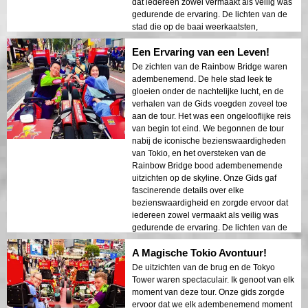
dat iedereen zowel vermaakt als veilig was
gedurende de ervaring. De lichten van de
stad die op de baai weerkaatsten,
creëerden een dromerige sfeer die een
Een Ervaring van een Leven!
blijvende indruk achterliet. Deze tour is
ideaal voor eerste bezoekers die een mix
De zichten van de Rainbow Bridge waren
van avontuur en sightseeing willen. Het
adembenemend. De hele stad leek te
contrast tussen de moderne structuren van
gloeien onder de nachtelijke lucht, en de
Tokio en de historische gebieden werd
verhalen van de Gids voegden zoveel toe
prachtig weergegeven in de nachtlichten. Ik
aan de tour. Het was een ongelooflijke reis
zou deze tour ten zeerste aanbevelen aan
van begin tot eind. We begonnen de tour
iedereen!
nabij de iconische bezienswaardigheden
van Tokio, en het oversteken van de
Rainbow Bridge bood adembenemende
uitzichten op de skyline. Onze Gids gaf
fascinerende details over elke
bezienswaardigheid en zorgde ervoor dat
iedereen zowel vermaakt als veilig was
gedurende de ervaring. De lichten van de
stad die op de baai weerkaatsten
A Magische Tokio Avontuur!
creëerden een dromerige sfeer die een
blijvende indruk achterliet. Deze tour is
De uitzichten van de brug en de Tokyo
ideaal voor eerste bezoekers die een mix
Tower waren spectaculair. Ik genoot van elk
van avontuur en sightseeing willen. Het
moment van deze tour. Onze gids zorgde
contrast tussen de moderne structuren van
ervoor dat we elk adembenemend moment