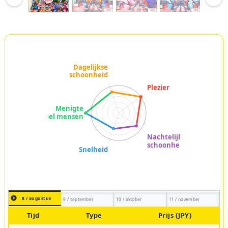
8 / augustus
9 / september
10 / oktober
11 / november
Tijd
Type
Prijs (JPY)