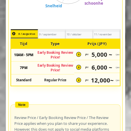
8 / augustus
9 / september
10 / oktober
11 / november
Tijd
Type
Prijs (JPY)
Early Booking Review
5,000 ~
10AM - 5PM
JPY
/pax
¥
Price!
Early Booking Review
6,000 ~
7PM
JPY
/pax
¥
Price!
12,000~
Standard
Regular Price
JPY
/pax
¥
Review Price / Early Booking Review Price / The Review
Price applies when you plan to share your experience.
However, this does not apply to social media platforms