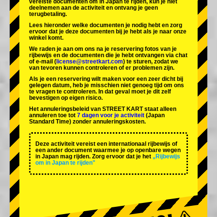
vereiste documenten om in Japan te rijden, kun je niet
deelnemen aan de activiteit en ontvang je geen
terugbetaling.
Lees hieronder welke documenten je nodig hebt en zorg
ervoor dat je deze documenten bij je hebt als je naar onze
winkel komt.
We raden je aan om ons na je reservering fotos van je
rijbewijs en de documenten die je hebt ontvangen via chat
of e-mail (
license@streetkart.com
) te sturen, zodat we
van tevoren kunnen controleren of er problemen zijn.
Als je een reservering wilt maken voor een zeer dicht bij
gelegen datum, heb je misschien niet genoeg tijd om ons
te vragen te controleren. In dat geval moet je dit zelf
bevestigen op eigen risico.
Het annuleringsbeleid van STREET KART staat alleen
annuleren toe tot
7 dagen voor je activiteit
(Japan
Standard Time) zonder annuleringskosten.
Deze activiteit vereist een internationaal rijbewijs of
een ander document waarmee je op openbare wegen
in Japan mag rijden. Zorg ervoor dat je het
„Rijbewijs
om in Japan te rijden"