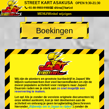
STREET KART ASAKUSA
OPEN 9:30-21:30
📞+81-80-9988-9988
📧
shina@kart.st
MENU/Winkel wijzigen
TOP
Boekingen
Over
Specificaties
Prijzen
Toegang
Ervaringen
FAQ
Bedrijf
Boekingen
Winkel wijzigen
Tokyo Shinagawa
Tokyo Akihabara#1
Tokyo Akihabara#2
Tokyo Shibuya
Wij zijn de
pioniers
en
grootste kartbedrijf
in Japan! We
Tokyo Shibuya Annex
Tokyo Bay
blijven samenwerken met
veel beroemdheden
en zijn de
meest populaire activiteit
voor reizigers naar Japan!
Daarom raden we je sterk aan
zo snel mogelijk een
Tokyo Asakusa
Osaka
reservering te maken.
Let op! Als je zonder de vereiste originele documenten bij
Okinawa
onze winkel aankomt, kun je niet deelnemen aan de
activiteit en ontvang je geen terugbetaling.
(beschreven
hieronder
„Rijbewijs om in Japan te rijden"
) zonder de