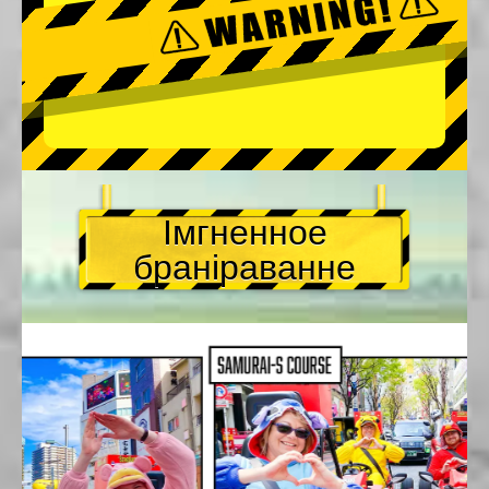
Імгненное
браніраванне